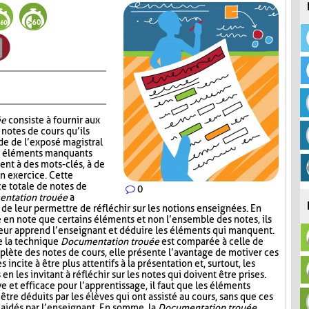
ée
consiste à fournir aux
notes de cours qu’ils
de de l’exposé magistral
es éléments manquants
ent à des mots-clés, à de
un exercice. Cette
ce totale de notes de
0
ntation trouée
a
 de leur permettre de réfléchir sur les notions enseignées. En
e en note que certains éléments et non l’ensemble des notes, ils
leur apprend l’enseignant et déduire les éléments qui manquent.
e la technique
Documentation trouée
est comparée à celle de
plète des notes de cours, elle présente l’avantage de motiver ces
s incite à être plus attentifs à la présentation et, surtout, les
n les invitant à réfléchir sur les notes qui doivent être prises.
ive et efficace pour l’apprentissage, il faut que les éléments
être déduits par les élèves qui ont assisté au cours, sans que ces
aidés par l’enseignant. En somme, la
Documentation trouée