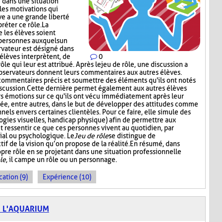
 dans une situation
les motivations qui
ve a une grande liberté
réter ce rôle. La
 les élèves soient
 personnes auxquels un
ervateur est désigné dans
élèves interprètent, de
0
le qui leur est attribué. Après le jeu de rôle, une discussion a
observateurs donnent leurs commentaires aux autres élèves.
 commentaires précis et soumettre des éléments qu'ils ont notés
iscussion. Cette dernière permet également aux autres élèves
rs émotions sur ce qu'ils ont vécu immédiatement après leur
isée, entre autres, dans le but de développer des attitudes comme
nels envers certaines clientèles. Pour ce faire, elle simule des
logies visuelles, handicap physique) afin de permettre aux
ressentir ce que ces personnes vivent au quotidien, par
ial ou psychologique. Le
Jeu de rôle
se distingue de
tif de la vision qu’on propose de la réalité. En résumé, dans
ropre rôle en se projetant dans une situation professionnelle
le
, il campe un rôle ou un personnage.
cation (9)
Expérience (10)
E L'AQUARIUM