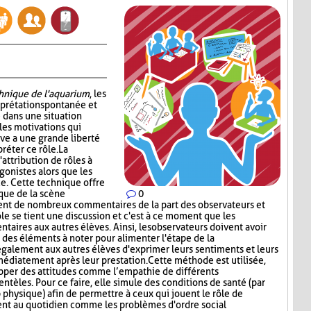
chnique de l'aquarium
, les
erprétation spontanée et
 dans une situation
les motivations qui
ève a une grande liberté
réter ce rôle. La
attribution de rôles à
gonistes alors que les
e. Cette technique offre
tique de la scène
0
ment de nombreux commentaires de la part des observateurs et
ôle se tient une discussion et c'est à ce moment que les
aires aux autres élèves. Ainsi, les observateurs doivent avoir
t des éléments à noter pour alimenter l'étape de la
également aux autres élèves d'exprimer leurs sentiments et leurs
médiatement après leur prestation. Cette méthode est utilisée,
opper des attitudes comme l’empathie de différents
entèles. Pour ce faire, elle simule des conditions de santé (par
p physique) afin de permettre à ceux qui jouent le rôle de
ent au quotidien comme les problèmes d'ordre social