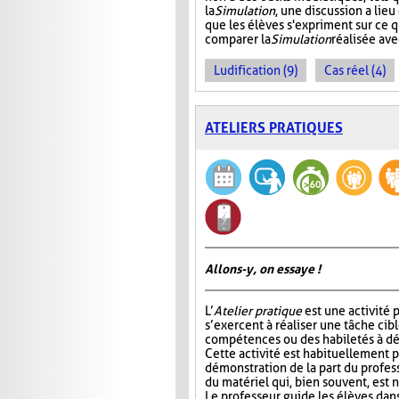
la
Simulation
, une discussion a lie
que les élèves s'expriment sur ce 
comparer la
Simulation
réalisée ave
Ludification (9)
Cas réel (4)
ATELIERS PRATIQUES
Allons-y, on essaye !
L’
Atelier pratique
est une activité p
s’exercent à réaliser une tâche cib
compétences ou des habiletés à dé
Cette activité est habituellement
démonstration de la part du profess
du matériel qui, bien souvent, est 
Le professeur guide les élèves dans 