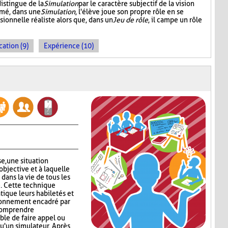
distingue de la
Simulation
par le caractère subjectif de la vision
umé, dans une
Simulation
, l'élève joue son propre rôle en se
sionnelle réaliste alors que, dans un
Jeu de rôle
, il campe un rôle
cation (9)
Expérience (10)
se, une situation
objective et à laquelle
 dans la vie de tous les
e. Cette technique
tique leurs habiletés et
ronnement encadré par
 comprendre
ible de faire appel ou
qu'un simulateur. Après