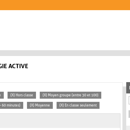
IE ACTIVE
e
(X) Hors classe
(X) Moyen groupe (entre 30 et 100)
(> 60 minutes)
(X) Moyenne
(X) En classe seulement