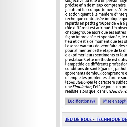
subjective du rôle d'un personnage
précise afin de mieux comprendre 
justifient les comportements. L’élè
d’action quant à la manière d’interp
technique centralisée implique que
répartis en petits groupes de 4 à 6
rôle différent est attribué. Un obs
chaque groupe alors que les autres 
façon improvisée et spontanée, le rô
lieu et c'est à ce moment que les 
Les observateurs doivent faire des
pour alimenter cette étape de la d
d'exprimer leurs sentiments et leu
prestation. Cette méthode est util
l’empathie de différents profession
conditions de santé (par ex., patho
apprenants de mieux comprendre et 
exemple les problèmes d'ordre soc
la
Simulation
par le caractère subjec
une
Simulation
, l'élève joue son p
réaliste alors que, dans un
Jeu de rô
Ludification (9)
Mise en appli
JEU DE RÔLE - TECHNIQUE D