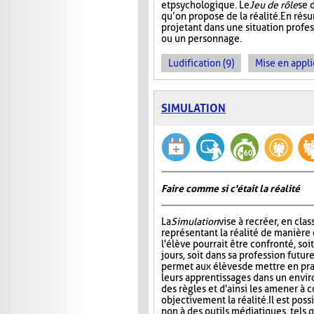
et psychologique. Le
Jeu de rôle
se 
qu’on propose de la réalité. En rés
projetant dans une situation profes
ou un personnage.
Ludification (9)
Mise en appli
SIMULATION
Faire comme si c'était la réalité
La
Simulation
vise à recréer, en clas
représentant la réalité de manière 
l'élève pourrait être confronté, soit
jours, soit dans sa profession futur
permet aux élèves de mettre en pra
leurs apprentissages dans un envi
des règles et d'ainsi les amener à
objectivement la réalité. Il est poss
non à des outils médiatiques, tels 