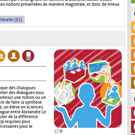
 les notions présentées de manière magistrale, et donc de mieux
iduelle (31)
nique des
Dialogues
enter des dialogues sous
urée sur une notion ou un
re de faire la synthèse
e, un élève en sciences
alogue entre Alexandre Le
uter de la différence
ip requises pour
écessaires pour le
0