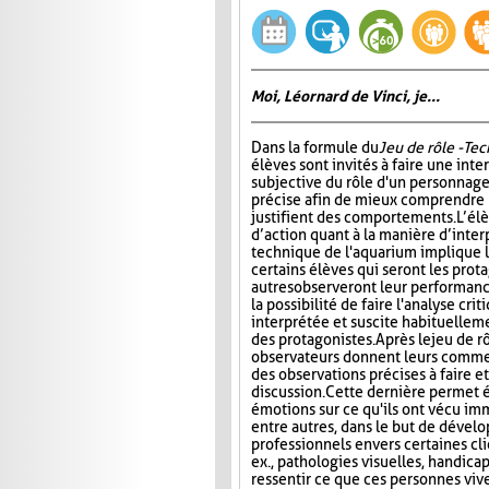
Moi, Léornard de Vinci, je...
Dans la formule du
Jeu de rôle - Te
élèves sont invités à faire une int
subjective du rôle d'un personnage
précise afin de mieux comprendre 
justifient des comportements. L’él
d’action quant à la manière d’interp
technique de l'aquarium implique l'
certains élèves qui seront les prota
autres observeront leur performanc
la possibilité de faire l'analyse cri
interprétée et suscite habituelle
des protagonistes. Après le jeu de r
observateurs donnent leurs comment
des observations précises à faire e
discussion. Cette dernière permet 
émotions sur ce qu'ils ont vécu im
entre autres, dans le but de dével
professionnels envers certaines cli
ex., pathologies visuelles, handica
ressentir ce que ces personnes viv