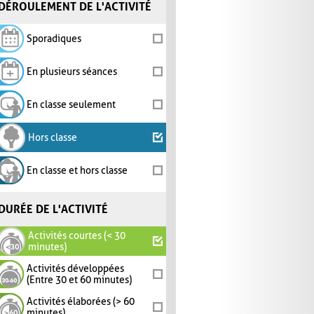
DÉROULEMENT DE L'ACTIVITÉ
Sporadiques
En plusieurs séances
En classe seulement
Hors classe
En classe et hors classe
DURÉE DE L'ACTIVITÉ
Activités courtes (< 30
minutes)
Activités développées
(Entre 30 et 60 minutes)
Activités élaborées (> 60
minutes)