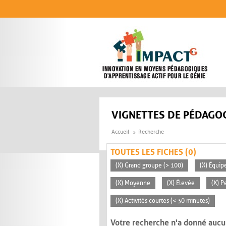
Aller au contenu principal
VIGNETTES DE PÉDAGOG
Accueil
Recherche
TOUTES LES FICHES (0)
(X) Grand groupe (> 100)
(X) Équip
(X) Moyenne
(X) Élevée
(X) P
(X) Activités courtes (< 30 minutes)
Votre recherche n'a donné aucu