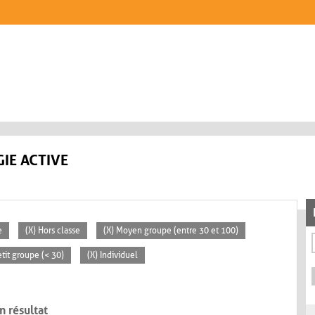
IE ACTIVE
e
(X) Hors classe
(X) Moyen groupe (entre 30 et 100)
etit groupe (< 30)
(X) Individuel
n résultat