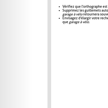
Vérifiez que l'orthographe est
Supprimez les guillemets aut
garage à vélo
retournera souve
Envisagez d'élargir votre rec
que
garage à vélo
.