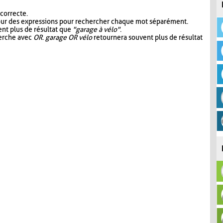
 correcte.
our des expressions pour rechercher chaque mot séparément.
nt plus de résultat que
"garage à vélo"
.
herche avec
OR
.
garage OR vélo
retournera souvent plus de résultat