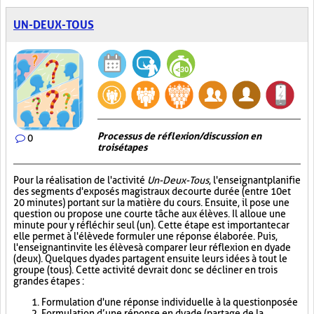
UN-DEUX-TOUS
Processus de réflexion/discussion en
0
trois étapes
Pour la réalisation de l'activité
Un-Deux-Tous
, l'enseignant planifie
des segments d'exposés magistraux de courte durée (entre 10 et
20 minutes) portant sur la matière du cours. Ensuite, il pose une
question ou propose une courte tâche aux élèves. Il alloue une
minute pour y réfléchir seul (un). Cette étape est importante car
elle permet à l'élève de formuler une réponse élaborée. Puis,
l'enseignant invite les élèves à comparer leur réflexion en dyade
(deux). Quelques dyades partagent ensuite leurs idées à tout le
groupe (tous). Cette activité devrait donc se décliner en trois
grandes étapes :
Formulation d'une réponse individuelle à la question posée
Formulation d’une réponse en dyade (partage de la