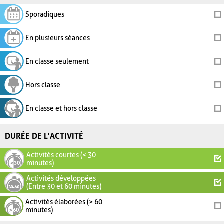
Sporadiques
En plusieurs séances
En classe seulement
Hors classe
En classe et hors classe
DURÉE DE L'ACTIVITÉ
Activités courtes (< 30
minutes)
Activités développées
(Entre 30 et 60 minutes)
Activités élaborées (> 60
minutes)