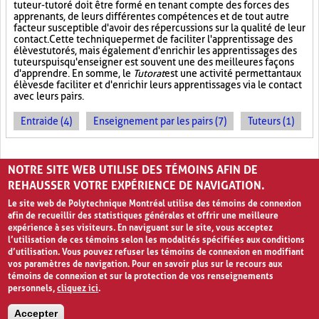
tuteur-tutoré doit être formé en tenant compte des forces des
apprenants, de leurs différentes compétences et de tout autre
facteur susceptible d'avoir des répercussions sur la qualité de leur
contact. Cette technique permet de faciliter l'apprentissage des
élèves tutorés, mais également d'enrichir les apprentissages des
tuteurs puisqu'enseigner est souvent une des meilleures façons
d'apprendre. En somme, le
Tutorat
est une activité permettant aux
élèves de faciliter et d'enrichir leurs apprentissages via le contact
avec leurs pairs.
Entraide (4)
Enseignement par les pairs (7)
Tuteurs (1)
PAGES
NOTRE SITE WEB UTILISE DES TÉMOINS AFIN DE
1
2
3
›
»
REHAUSSER VOTRE EXPÉRIENCE DE NAVIGATION.
Le site web de Polytechnique Montréal utilise des témoins de connexion
afin de recueillir des statistiques générales et offrir une meilleure
expérience à ses visiteurs. En naviguant sur le site, vous acceptez
l’utilisation de ces témoins selon les modalités spécifiées aux conditions
d’utilisation. Vous pouvez refuser les témoins de connexion en modifiant
vos paramètres de navigation. Pour en savoir plus sur le recours aux
témoins de connexion et sur la protection de vos renseignements
personnels,
cliquez ici
.
Avis de confidentialité et conditions d’utilisation
Accepter