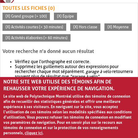
TOUTES LES FICHES (0)
(X) Grand groupe (> 100)
(X) Équipe
(X) Activités courtes (< 30 minutes)
(X) Hors classe
(X) Moyenne
(X) Activités élaborées (> 60 minutes)
Votre recherche n'a donné aucun résultat
Vérifiez que l'orthographe est correcte.
Supprimez les guillemets autour des expressions pour
rechercher chaque mot séparément.
garage à vélo
retournera
souvent plus de résultat que
"garage à vélo"
.
NOTRE SITE WEB UTILISE DES TÉMOINS AFIN DE
Envisagez d'élargir votre recherche avec
OR
.
garage OR vélo
retournera souvent plus de résultat que
garage à vélo
.
REHAUSSER VOTRE EXPÉRIENCE DE NAVIGATION.
Le site web de Polytechnique Montréal utilise des témoins de connexion
afin de recueillir des statistiques générales et offrir une meilleure
expérience à ses visiteurs. En naviguant sur le site, vous acceptez
l’utilisation de ces témoins selon les modalités spécifiées aux conditions
d’utilisation. Vous pouvez refuser les témoins de connexion en modifiant
vos paramètres de navigation. Pour en savoir plus sur le recours aux
témoins de connexion et sur la protection de vos renseignements
personnels,
cliquez ici
.
Avis de confidentialité et conditions d’utilisation