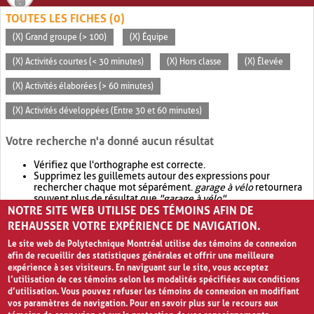
TOUTES LES FICHES (0)
(X) Grand groupe (> 100)
(X) Équipe
(X) Activités courtes (< 30 minutes)
(X) Hors classe
(X) Élevée
(X) Activités élaborées (> 60 minutes)
(X) Activités développées (Entre 30 et 60 minutes)
Votre recherche n'a donné aucun résultat
Vérifiez que l'orthographe est correcte.
Supprimez les guillemets autour des expressions pour
rechercher chaque mot séparément.
garage à vélo
retournera
souvent plus de résultat que
"garage à vélo"
.
NOTRE SITE WEB UTILISE DES TÉMOINS AFIN DE
Envisagez d'élargir votre recherche avec
OR
.
garage OR vélo
retournera souvent plus de résultat que
garage à vélo
.
REHAUSSER VOTRE EXPÉRIENCE DE NAVIGATION.
Le site web de Polytechnique Montréal utilise des témoins de connexion
afin de recueillir des statistiques générales et offrir une meilleure
expérience à ses visiteurs. En naviguant sur le site, vous acceptez
l’utilisation de ces témoins selon les modalités spécifiées aux conditions
d’utilisation. Vous pouvez refuser les témoins de connexion en modifiant
vos paramètres de navigation. Pour en savoir plus sur le recours aux