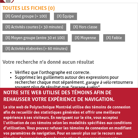
TOUTES LES FICHES (0)
(X) Grand groupe (> 100)
(X) Équipe
(X) Activités courtes (< 30 minutes)
(X) Hors classe
(X) Moyen groupe (entre 30 et 100)
(X) Moyenne
(X) Faible
(X) Activités élaborées (> 60 minutes)
Votre recherche n'a donné aucun résultat
Vérifiez que l'orthographe est correcte.
Supprimez les guillemets autour des expressions pour
rechercher chaque mot séparément.
garage à vélo
retournera
souvent plus de résultat que
"garage à vélo"
.
NOTRE SITE WEB UTILISE DES TÉMOINS AFIN DE
Envisagez d'élargir votre recherche avec
OR
.
garage OR vélo
retournera souvent plus de résultat que
garage à vélo
.
REHAUSSER VOTRE EXPÉRIENCE DE NAVIGATION.
Le site web de Polytechnique Montréal utilise des témoins de connexion
afin de recueillir des statistiques générales et offrir une meilleure
expérience à ses visiteurs. En naviguant sur le site, vous acceptez
l’utilisation de ces témoins selon les modalités spécifiées aux conditions
d’utilisation. Vous pouvez refuser les témoins de connexion en modifiant
vos paramètres de navigation. Pour en savoir plus sur le recours aux