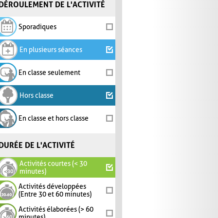
DÉROULEMENT DE L'ACTIVITÉ
Sporadiques
En plusieurs séances
En classe seulement
Hors classe
En classe et hors classe
DURÉE DE L'ACTIVITÉ
Activités courtes (< 30
minutes)
Activités développées
(Entre 30 et 60 minutes)
Activités élaborées (> 60
minutes)