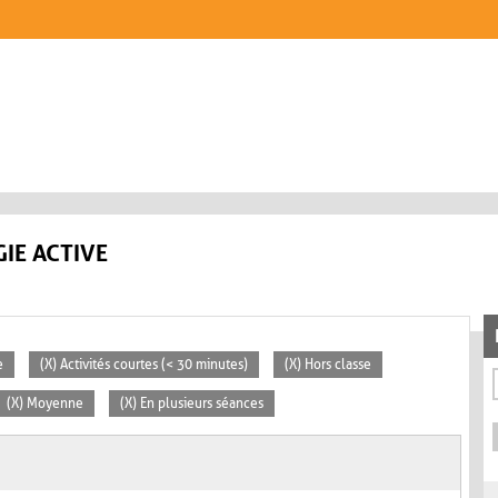
IE ACTIVE
e
(X) Activités courtes (< 30 minutes)
(X) Hors classe
(X) Moyenne
(X) En plusieurs séances