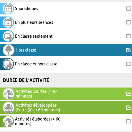
Sporadiques
En plusieurs séances
En classe seulement
Hors classe
En classe et hors classe
DURÉE DE L'ACTIVITÉ
Activités courtes (< 30
minutes)
Activités développées
(Entre 30 et 60 minutes)
Activités élaborées (> 60
minutes)