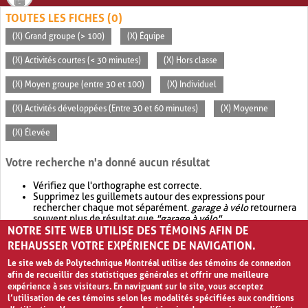
TOUTES LES FICHES (0)
(X) Grand groupe (> 100)
(X) Équipe
(X) Activités courtes (< 30 minutes)
(X) Hors classe
(X) Moyen groupe (entre 30 et 100)
(X) Individuel
(X) Activités développées (Entre 30 et 60 minutes)
(X) Moyenne
(X) Élevée
Votre recherche n'a donné aucun résultat
Vérifiez que l'orthographe est correcte.
Supprimez les guillemets autour des expressions pour
rechercher chaque mot séparément.
garage à vélo
retournera
souvent plus de résultat que
"garage à vélo"
.
NOTRE SITE WEB UTILISE DES TÉMOINS AFIN DE
Envisagez d'élargir votre recherche avec
OR
.
garage OR vélo
retournera souvent plus de résultat que
garage à vélo
.
REHAUSSER VOTRE EXPÉRIENCE DE NAVIGATION.
Le site web de Polytechnique Montréal utilise des témoins de connexion
afin de recueillir des statistiques générales et offrir une meilleure
expérience à ses visiteurs. En naviguant sur le site, vous acceptez
l’utilisation de ces témoins selon les modalités spécifiées aux conditions