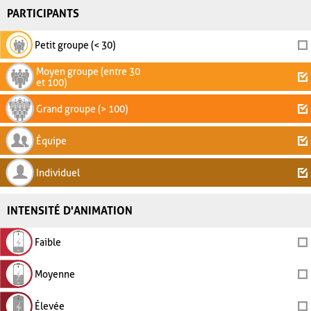
PARTICIPANTS
Petit groupe (< 30)
Moyen groupe (entre 30
et 100)
Grand groupe (> 100)
Équipe
Individuel
INTENSITÉ D'ANIMATION
Faible
Moyenne
Élevée