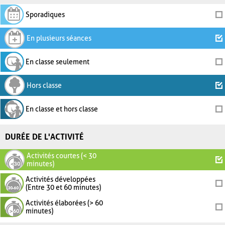
Sporadiques
En plusieurs séances
En classe seulement
Hors classe
En classe et hors classe
DURÉE DE L'ACTIVITÉ
Activités courtes (< 30
minutes)
Activités développées
(Entre 30 et 60 minutes)
Activités élaborées (> 60
minutes)