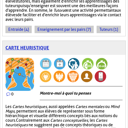
élèves tutorés, mais également d'enrichir les apprentissages des
tuteurs puisqu'enseigner est souvent une des meilleures façons
d'apprendre. En somme, le
Tutorat
est une activité permettant aux
élèves de faciliter et d'enrichir leurs apprentissages via le contact
avec leurs pairs.
Entraide (4)
Enseignement par les pairs (7)
Tuteurs (1)
CARTE HEURISTIQUE
Montre-moi à quoi tu penses
0
Les
Cartes heuristiques
, aussi appelées
Cartes mentales
ou
Mind
Maps
, permettent aux élèves de représenter sous forme
hiérarchique et visuelle différents concepts liés aux notions du
cours. Contrairement aux
Cartes conceptuelles
, les
Cartes
heuristiques
ne suggèrent pas de concepts théoriques ou de