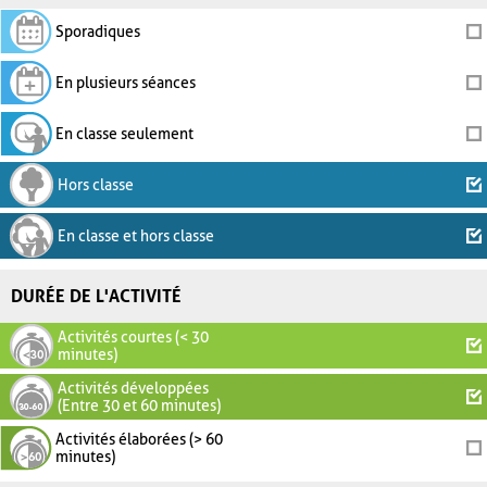
Sporadiques
En plusieurs séances
En classe seulement
Hors classe
En classe et hors classe
DURÉE DE L'ACTIVITÉ
Activités courtes (< 30
minutes)
Activités développées
(Entre 30 et 60 minutes)
Activités élaborées (> 60
minutes)