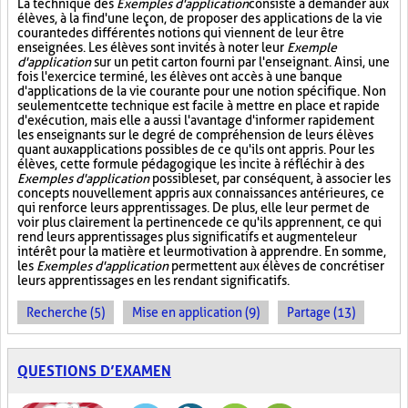
La technique des
Exemples d'application
consiste à demander aux
élèves, à la fin d'une leçon, de proposer des applications de la vie
courante des différentes notions qui viennent de leur être
enseignées. Les élèves sont invités à noter leur
Exemple
d'application
sur un petit carton fourni par l'enseignant. Ainsi, une
fois l'exercice terminé, les élèves ont accès à une banque
d'applications de la vie courante pour une notion spécifique. Non
seulement cette technique est facile à mettre en place et rapide
d'exécution, mais elle a aussi l'avantage d'informer rapidement
les enseignants sur le degré de compréhension de leurs élèves
quant aux applications possibles de ce qu'ils ont appris. Pour les
élèves, cette formule pédagogique les incite à réfléchir à des
Exemples d'application
possibles et, par conséquent, à associer les
concepts nouvellement appris aux connaissances antérieures, ce
qui renforce leurs apprentissages. De plus, elle leur permet de
voir plus clairement la pertinence de ce qu'ils apprennent, ce qui
rend leurs apprentissages plus significatifs et augmente leur
intérêt pour la matière et leur motivation à apprendre. En somme,
les
Exemples d'application
permettent aux élèves de concrétiser
leurs apprentissages en les rendant significatifs.
Recherche (5)
Mise en application (9)
Partage (13)
QUESTIONS D’EXAMEN