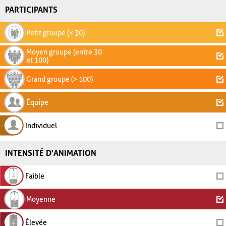
PARTICIPANTS
Petit groupe (< 30)
Moyen groupe (entre 30
et 100)
Grand groupe (> 100)
Équipe
Individuel
INTENSITÉ D'ANIMATION
Faible
Moyenne
Élevée