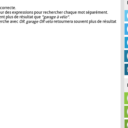
 correcte.
our des expressions pour rechercher chaque mot séparément.
nt plus de résultat que
"garage à vélo"
.
herche avec
OR
.
garage OR vélo
retournera souvent plus de résultat