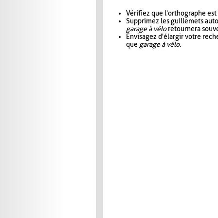
Vérifiez que l'orthographe est
Supprimez les guillemets aut
garage à vélo
retournera souve
Envisagez d'élargir votre rec
que
garage à vélo
.