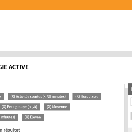
IE ACTIVE
e
(X) Activités courtes (< 30 minutes)
(X) Hors classe
(X) Petit groupe (< 30)
(X) Moyenne
0 minutes)
(X) Élevée
n résultat