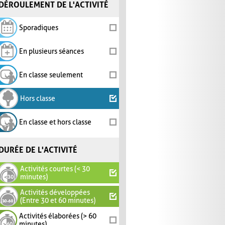
DÉROULEMENT DE L'ACTIVITÉ
Sporadiques
En plusieurs séances
En classe seulement
Hors classe
En classe et hors classe
DURÉE DE L'ACTIVITÉ
Activités courtes (< 30
minutes)
Activités développées
(Entre 30 et 60 minutes)
Activités élaborées (> 60
minutes)