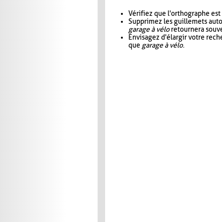
Vérifiez que l'orthographe est
Supprimez les guillemets aut
garage à vélo
retournera souve
Envisagez d'élargir votre rec
que
garage à vélo
.