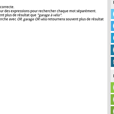
 correcte.
our des expressions pour rechercher chaque mot séparément.
nt plus de résultat que
"garage à vélo"
.
herche avec
OR
.
garage OR vélo
retournera souvent plus de résultat