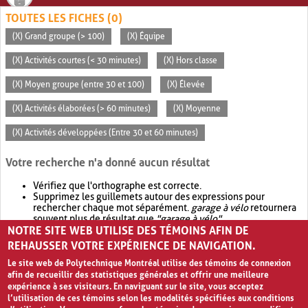
TOUTES LES FICHES (0)
(X) Grand groupe (> 100)
(X) Équipe
(X) Activités courtes (< 30 minutes)
(X) Hors classe
(X) Moyen groupe (entre 30 et 100)
(X) Élevée
(X) Activités élaborées (> 60 minutes)
(X) Moyenne
(X) Activités développées (Entre 30 et 60 minutes)
Votre recherche n'a donné aucun résultat
Vérifiez que l'orthographe est correcte.
Supprimez les guillemets autour des expressions pour
rechercher chaque mot séparément.
garage à vélo
retournera
souvent plus de résultat que
"garage à vélo"
.
NOTRE SITE WEB UTILISE DES TÉMOINS AFIN DE
Envisagez d'élargir votre recherche avec
OR
.
garage OR vélo
retournera souvent plus de résultat que
garage à vélo
.
REHAUSSER VOTRE EXPÉRIENCE DE NAVIGATION.
Le site web de Polytechnique Montréal utilise des témoins de connexion
afin de recueillir des statistiques générales et offrir une meilleure
expérience à ses visiteurs. En naviguant sur le site, vous acceptez
l’utilisation de ces témoins selon les modalités spécifiées aux conditions