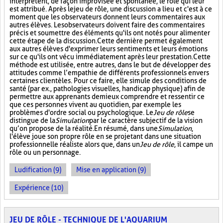
interprètent, de façon improvisée et spontanée, le rôle qui leur
est attribué. Après le jeu de rôle, une discussion a lieu et c'est à ce
moment que les observateurs donnent leurs commentaires aux
autres élèves. Les observateurs doivent faire des commentaires
précis et soumettre des éléments qu'ils ont notés pour alimenter
cette étape de la discussion. Cette dernière permet également
aux autres élèves d'exprimer leurs sentiments et leurs émotions
sur ce qu'ils ont vécu immédiatement après leur prestation. Cette
méthode est utilisée, entre autres, dans le but de développer des
attitudes comme l’empathie de différents professionnels envers
certaines clientèles. Pour ce faire, elle simule des conditions de
santé (par ex., pathologies visuelles, handicap physique) afin de
permettre aux apprenants de mieux comprendre et ressentir ce
que ces personnes vivent au quotidien, par exemple les
problèmes d'ordre social ou psychologique. Le
Jeu de rôle
se
distingue de la
Simulation
par le caractère subjectif de la vision
qu’on propose de la réalité. En résumé, dans une
Simulation
,
l'élève joue son propre rôle en se projetant dans une situation
professionnelle réaliste alors que, dans un
Jeu de rôle
, il campe un
rôle ou un personnage.
Ludification (9)
Mise en application (9)
Expérience (10)
JEU DE RÔLE - TECHNIQUE DE L'AQUARIUM