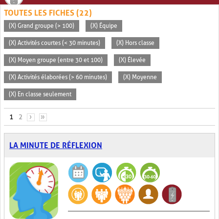
TOUTES LES FICHES (22)
(X) Grand groupe (> 100)
(X) Équipe
(X) Activités courtes (< 30 minutes)
(X) Hors classe
(X) Moyen groupe (entre 30 et 100)
(X) Élevée
(X) Activités élaborées (> 60 minutes)
(X) Moyenne
(X) En classe seulement
PAGES
1
2
›
»
LA MINUTE DE RÉFLEXION