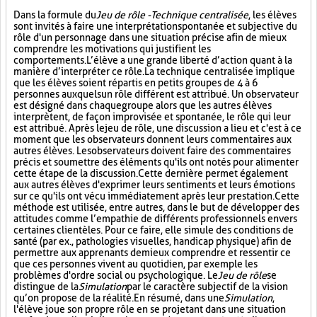
Dans la formule du
Jeu de rôle - Technique centralisée
, les élèves
sont invités à faire une interprétation spontanée et subjective du
rôle d'un personnage dans une situation précise afin de mieux
comprendre les motivations qui justifient les
comportements. L’élève a une grande liberté d’action quant à la
manière d’interpréter ce rôle. La technique centralisée implique
que les élèves soient répartis en petits groupes de 4 à 6
personnes auxquels un rôle différent est attribué. Un observateur
est désigné dans chaque groupe alors que les autres élèves
interprètent, de façon improvisée et spontanée, le rôle qui leur
est attribué. Après le jeu de rôle, une discussion a lieu et c'est à ce
moment que les observateurs donnent leurs commentaires aux
autres élèves. Les observateurs doivent faire des commentaires
précis et soumettre des éléments qu'ils ont notés pour alimenter
cette étape de la discussion. Cette dernière permet également
aux autres élèves d'exprimer leurs sentiments et leurs émotions
sur ce qu'ils ont vécu immédiatement après leur prestation. Cette
méthode est utilisée, entre autres, dans le but de développer des
attitudes comme l’empathie de différents professionnels envers
certaines clientèles. Pour ce faire, elle simule des conditions de
santé (par ex., pathologies visuelles, handicap physique) afin de
permettre aux apprenants de mieux comprendre et ressentir ce
que ces personnes vivent au quotidien, par exemple les
problèmes d'ordre social ou psychologique. Le
Jeu de rôle
se
distingue de la
Simulation
par le caractère subjectif de la vision
qu’on propose de la réalité. En résumé, dans une
Simulation
,
l'élève joue son propre rôle en se projetant dans une situation