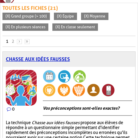
TOUTES LES FICHES (21)
(X) Grand groupe (> 100)
(X) Équipe
(X) Moyenne
(X) En plusieurs séances
(X) En classe seulement
PAGES
1
2
›
»
CHASSE AUX IDÉES FAUSSES
Vos préconceptions sont-elles exactes ?
0
La technique
Chasse aux idées fausses
propose aux élèves de
répondre à un questionnaire simple permettant d'identifier
rapidement des préconceptions incomplètes ou erronées qu'ils
pourraient avoir sur une certaine notion. Cette technique permet