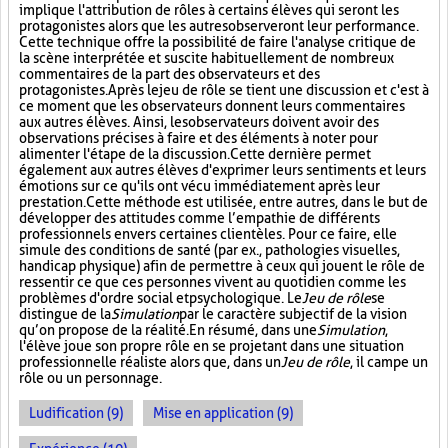
implique l'attribution de rôles à certains élèves qui seront les
protagonistes alors que les autres observeront leur performance.
Cette technique offre la possibilité de faire l'analyse critique de
la scène interprétée et suscite habituellement de nombreux
commentaires de la part des observateurs et des
protagonistes. Après le jeu de rôle se tient une discussion et c'est à
ce moment que les observateurs donnent leurs commentaires
aux autres élèves. Ainsi, les observateurs doivent avoir des
observations précises à faire et des éléments à noter pour
alimenter l'étape de la discussion. Cette dernière permet
également aux autres élèves d'exprimer leurs sentiments et leurs
émotions sur ce qu'ils ont vécu immédiatement après leur
prestation. Cette méthode est utilisée, entre autres, dans le but de
développer des attitudes comme l’empathie de différents
professionnels envers certaines clientèles. Pour ce faire, elle
simule des conditions de santé (par ex., pathologies visuelles,
handicap physique) afin de permettre à ceux qui jouent le rôle de
ressentir ce que ces personnes vivent au quotidien comme les
problèmes d'ordre social et psychologique. Le
Jeu de rôle
se
distingue de la
Simulation
par le caractère subjectif de la vision
qu’on propose de la réalité. En résumé, dans une
Simulation
,
l'élève joue son propre rôle en se projetant dans une situation
professionnelle réaliste alors que, dans un
Jeu de rôle
, il campe un
rôle ou un personnage.
Ludification (9)
Mise en application (9)