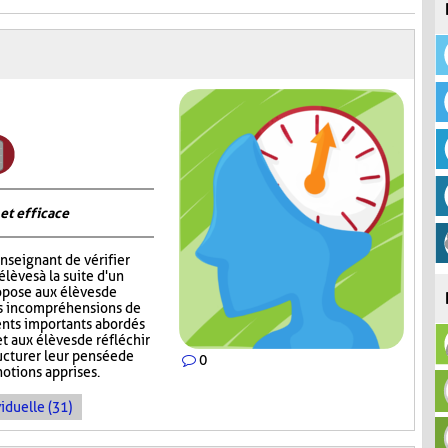
 et efficace
nseignant de vérifier
èves à la suite d'un
opose aux élèves de
rs incompréhensions de
ents importants abordés
t aux élèves de réfléchir
ructurer leur pensée de
0
notions apprises.
iduelle (31)