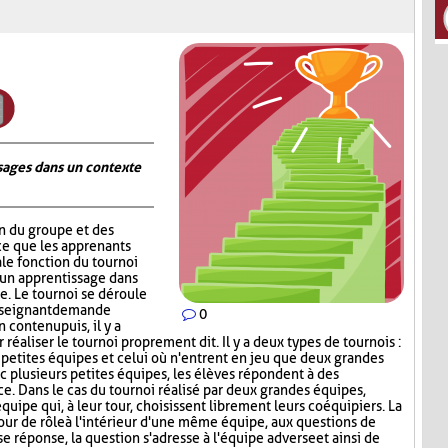
ages dans un contexte
on du groupe et des
ce que les apprenants
ale fonction du tournoi
 un apprentissage dans
. Le tournoi se déroule
nseignant demande
0
contenu puis, il y a
réaliser le tournoi proprement dit. Il y a deux types de tournois :
s petites équipes et celui où n'entrent en jeu que deux grandes
c plusieurs petites équipes, les élèves répondent à des
ce. Dans le cas du tournoi réalisé par deux grandes équipes,
quipe qui, à leur tour, choisissent librement leurs coéquipiers. La
tour de rôle à l'intérieur d'une même équipe, aux questions de
e réponse, la question s'adresse à l'équipe adverse et ainsi de