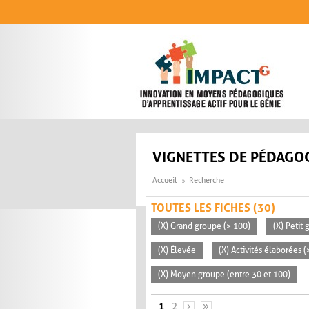
Aller au contenu principal
VIGNETTES DE PÉDAGOG
Accueil
Recherche
TOUTES LES FICHES (30)
(X) Grand groupe (> 100)
(X) Petit
(X) Élevée
(X) Activités élaborées 
(X) Moyen groupe (entre 30 et 100)
PAGES
1
2
›
»