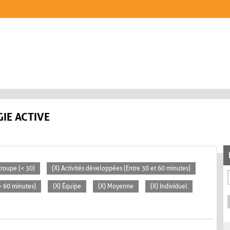
IE ACTIVE
 groupe (< 30)
(X) Activités développées (Entre 30 et 60 minutes)
(> 60 minutes)
(X) Équipe
(X) Moyenne
(X) Individuel