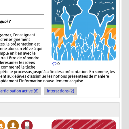
quoi ?
igentes
, l’enseignant
e d’enseignement
tes, la présentation est
nne alors un élève à qui
mple en lien avec le
rrait être de répondre
de résumer les idées
0
ir commenté la tâche
épète le processus jusqu’à la fin de sa présentation. En somme, les
nt aux élèves d'assimiler les notions présentées de manière
 rapidement l'information nouvellement acquise.
articipation active (6)
Interactions (2)