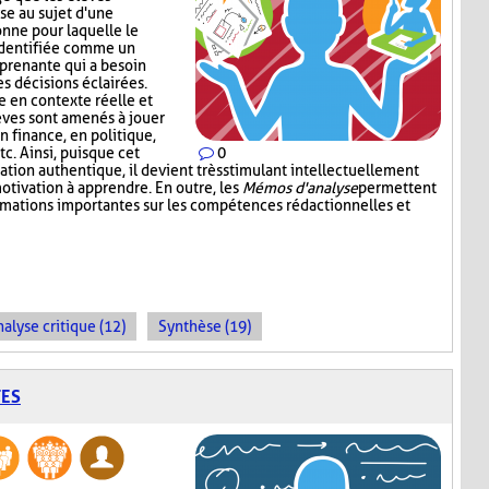
se au sujet d'une
nne pour laquelle le
identifiée comme un
 prenante qui a besoin
s décisions éclairées.
 en contexte réelle et
lèves sont amenés à jouer
en finance, en politique,
c. Ainsi, puisque cet
0
tion authentique, il devient très stimulant intellectuellement
otivation à apprendre. En outre, les
Mémos d'analyse
permettent
ormations importantes sur les compétences rédactionnelles et
alyse critique (12)
Synthèse (19)
TES