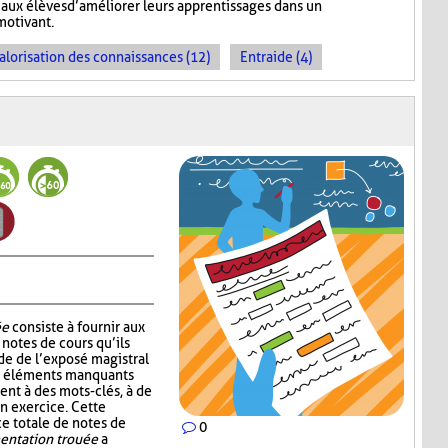
aux élèves d’améliorer leurs apprentissages dans un
motivant.
alorisation des connaissances (12)
Entraide (4)
ée
consiste à fournir aux
notes de cours qu’ils
de de l’exposé magistral
es éléments manquants
ent à des mots-clés, à de
un exercice. Cette
ce totale de notes de
0
ntation trouée
a