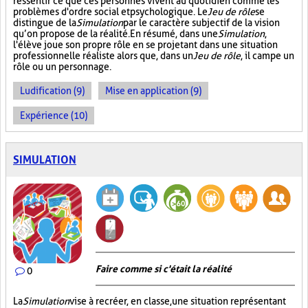
ressentir ce que ces personnes vivent au quotidien comme les
problèmes d'ordre social et psychologique. Le
Jeu de rôle
se
distingue de la
Simulation
par le caractère subjectif de la vision
qu’on propose de la réalité. En résumé, dans une
Simulation
,
l'élève joue son propre rôle en se projetant dans une situation
professionnelle réaliste alors que, dans un
Jeu de rôle
, il campe un
rôle ou un personnage.
Ludification (9)
Mise en application (9)
Expérience (10)
SIMULATION
Faire comme si c'était la réalité
0
La
Simulation
vise à recréer, en classe, une situation représentant