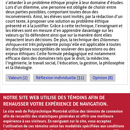
s’attarder à un problème éthique propre à leur domaine d’études.
Lors d’un dilemme, une personne est obligée de choisir entre
deux parties possibles, comportant toutes deux des
inconvénients. Ainsi, les élèves sont invités, par la rédaction d’un
court texte, à proposer une solution au problème éthique
présenté et à la justifier. Grâce à cette technique, l’enseignant et
les élèves sont en mesure d’en apprendre davantage sur les
valeurs qu’ils défendent ainsi que sur la manière dont elles
impactent leurs décisions. De plus, la technique des
Dilemmes
éthiques
est très polyvalente puisqu’elle est applicable à toutes
les disciplines susceptibles de soulever des questions ou des
enjeux éthiques. Cette formule pédagogique est notamment
efficace dans des domaines tels que le droit, la médecine,
l’ingénierie, le travail social, l’éducation, la gestion, la philosophie
et la théologie.
Valeurs (2)
Réflexion individuelle (31)
Opinion (8)
PAGES
NOTRE SITE WEB UTILISE DES TÉMOINS AFIN DE
1
2
›
»
REHAUSSER VOTRE EXPÉRIENCE DE NAVIGATION.
Le site web de Polytechnique Montréal utilise des témoins de connexion
afin de recueillir des statistiques générales et offrir une meilleure
expérience à ses visiteurs. En naviguant sur le site, vous acceptez
l’utilisation de ces témoins selon les modalités spécifiées aux conditions