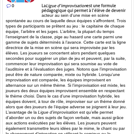
0
La
Ligue d’improvisation
est une formule
pédagogique qui permet à l’élève de devenir
acteur au sein d’une mise en scène
spontanée au cours de laquelle deux équipes s’affrontent. Trois
types de participants se prêtent au jeu : le capitaine de chaque
équipe, l’arbitre et les juges. L’arbitre, la plupart du temps
l’enseignant de la classe, pige au hasard une carte parmi une
gamme de sujets déterminés à l’avance. Cette carte est la ligne
directrice de la mise en scène qui sera improvisée par les
élèves. Les joueurs se concertent alors pendant quelques
secondes pour suggérer un plan de jeu et peuvent, par la suite,
commencer leur improvisation qui sera soumise au vote de
l’auditoire et à l’évaluation des juges. Notons que l’improvisation
peut être de nature comparée, mixte ou hybride. Lorsqu’une
improvisation est comparée, les équipes improvisent en
alternance sur un même thème. Si l’improvisation est mixte, les
joueurs des deux équipes improvisent ensemble en respectant
le thème choisi. Dans le cas d’une improvisation hybride, les
équipes doivent, à tour de rôle, improviser sur un thème donné
alors que des joueurs de l’équipe adverse se joignent à leur jeu.
L’avantage de la
Ligue d’improvisation
est qu’elle permet
d’aborder un ou des sujets de façon verbale, mais aussi grâce
aux actions
exécutées par les élèves. Les joueurs peuvent
également transmettre leurs idées par le mime, le chant ou par
le changement d’intonation en utilisant le comique ou le