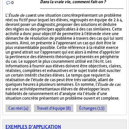
Dans la vraie vie, comment fait-on ?
0
L'
Étude de cas
est une situation concrète présentant un problème
réel ou fictif pour lequel les élèves, regroupés en équipe de 2 à 4,
devront poser un diagnostic, proposer des solutions et déduire
des règles ou des principes applicables à des cas similaires. Cette
activité a donc pour objectif de permettre à l'élève de vivre une
démarche de résolution de problème à travers des cas qui lui sont
soumis. Ainsi, on présente à l'apprenant un cas qui doit être le
plus vraisemblable possible. Cette référence à la réalité exerce
un grand attrait sur l'apprenant qui est alors à même d'apprécier
la pertinence des éléments théoriques présentés en périphérie
du cas. Le support le plus couramment utilisé est l'écrit. Les
informations à fournir aux élèves doivent être objectives, claires,
réalistes, complètes et exhaustives et le sujet traité doit susciter
un certain intérêt chez les élèves. Le temps que requiert la
réalisation de l'étude de cas peut être très variable, allant de
quelques heures à plusieurs semaines. En somme, l'
Étude de cas
est une activité permettant aux élèves de développer leurs
habiletés de raisonnement et d’analyse via l’étude d’une
situation concrète présentant un problème ouvert et complexe.
Cas réel (4)
Travail d'équipe (8)
Échanges (13)
EXEMPLES D’APPLICATION