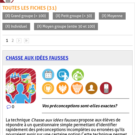
TOUTES LES FICHES (31)
(X) Grand groupe (> 100)
(X) Petit groupe (< 30)
(X) Moyenne
(X) Individuel
(X) Moyen groupe (entre 30 et 100)
PAGES
1
2
›
»
CHASSE AUX IDÉES FAUSSES
Vos préconceptions sont-elles exactes ?
0
La technique
Chasse aux idées fausses
propose aux élèves de
répondre à un questionnaire simple permettant d'identifier
rapidement des préconceptions incomplètes ou erronées qu'ils
pourraient avoir sur une certaine notion. Cette technique permet