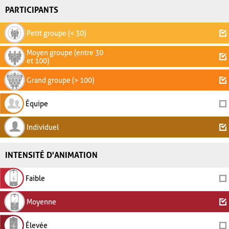
PARTICIPANTS
Petit groupe (< 30)
Moyen groupe (entre 30
et 100)
Grand groupe (> 100)
Équipe
Individuel
INTENSITÉ D'ANIMATION
Faible
Moyenne
Élevée