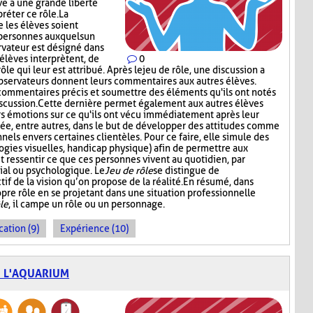
ve a une grande liberté
réter ce rôle. La
 les élèves soient
 personnes auxquels un
ervateur est désigné dans
élèves interprètent, de
0
le qui leur est attribué. Après le jeu de rôle, une discussion a
observateurs donnent leurs commentaires aux autres élèves.
 commentaires précis et soumettre des éléments qu'ils ont notés
iscussion. Cette dernière permet également aux autres élèves
rs émotions sur ce qu'ils ont vécu immédiatement après leur
isée, entre autres, dans le but de développer des attitudes comme
nels envers certaines clientèles. Pour ce faire, elle simule des
logies visuelles, handicap physique) afin de permettre aux
ressentir ce que ces personnes vivent au quotidien, par
ial ou psychologique. Le
Jeu de rôle
se distingue de
tif de la vision qu’on propose de la réalité. En résumé, dans
ropre rôle en se projetant dans une situation professionnelle
le
, il campe un rôle ou un personnage.
cation (9)
Expérience (10)
E L'AQUARIUM