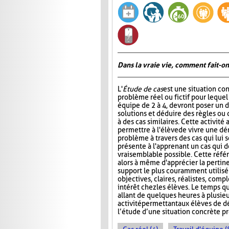
Dans la vraie vie, comment fait-on
L'
Étude de cas
est une situation co
problème réel ou fictif pour lequel
équipe de 2 à 4, devront poser un d
solutions et déduire des règles ou 
à des cas similaires. Cette activité
permettre à l'élève de vivre une d
problème à travers des cas qui lui s
présente à l'apprenant un cas qui do
vraisemblable possible. Cette référe
alors à même d'apprécier la pertin
support le plus couramment utilisé e
objectives, claires, réalistes, compl
intérêt chez les élèves. Le temps qu
allant de quelques heures à plusie
activité permettant aux élèves de 
l’étude d’une situation concrète 