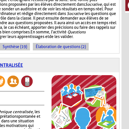
stions proposées par les élèves directement dans
Socrative
, qui est
onder un auditoire et de voir les résultats en temps réel. Pour
l'ordinateur et rédige directement dans
Socrative
les questions que
 rôle dans la classe. Il peut ensuite demander aux élèves de se
dre aux questions proposées. Il aura ainsi un accès en temps réel
a, le cas échéant, apporter des précisions ou faire des rappels sur
s bien comprises. En somme, l'activité
Questions
rer leurs apprentissages et de les valider.
Synthèse (19)
Élaboration de questions (2)
ENTRALISÉE
chnique centralisée
, les
erprétation spontanée et
 dans une situation
les motivations qui