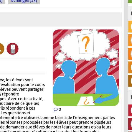
8)
Échanges (13)
en
, les élèves sont
'évaluation pour le cours
 élèves peuvent partager
 y répondre
es. Avec cette activité,
s claire de ce que les
'ils répondent à ces
0
. Les questions et
alement être utilisées comme base à de l'enseignement par les
 des réponses proposées par les élèves peut prendre plusieurs
t de demander aux élèves de noter leurs questions et/ou leurs
 que l'enseignant récoltera par la suite. Une forme plus