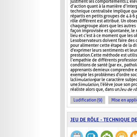
justifient les comportements. L’élè
d’action quant à la manière d’interp
technique centralisée implique que
répartis en petits groupes de 4 à 6
rôle différent est attribué. Un obs
chaque groupe alors que les autres 
façon improvisée et spontanée, le rô
lieu et c'est à ce moment que les 
Les observateurs doivent faire des
pour alimenter cette étape de la d
d'exprimer leurs sentiments et leu
prestation. Cette méthode est util
l’empathie de différents profession
conditions de santé (par ex., patho
apprenants de mieux comprendre et 
exemple les problèmes d'ordre soc
la
Simulation
par le caractère subjec
une
Simulation
, l'élève joue son p
réaliste alors que, dans un
Jeu de rô
Ludification (9)
Mise en appli
JEU DE RÔLE - TECHNIQUE D