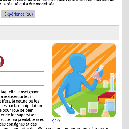
c la réalité qui a été modélisée.
Expérience (10)
 laquelle l'enseignant
 réaliser qui leur
effets, la nature ou les
nes par la manipulation
a pour rôle de bien
 et de les superviser
scuter au préalable avec
0
 des consignes et des
iser en laboratoire, de même que les comportements à adopter.