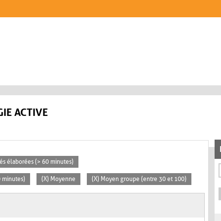
IE ACTIVE
ités élaborées (> 60 minutes)
0 minutes)
(X) Moyenne
(X) Moyen groupe (entre 30 et 100)