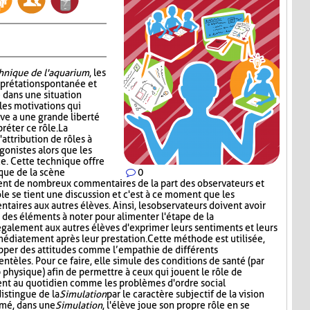
chnique de l'aquarium
, les
erprétation spontanée et
 dans une situation
les motivations qui
ève a une grande liberté
réter ce rôle. La
attribution de rôles à
gonistes alors que les
e. Cette technique offre
tique de la scène
0
ment de nombreux commentaires de la part des observateurs et
ôle se tient une discussion et c'est à ce moment que les
aires aux autres élèves. Ainsi, les observateurs doivent avoir
t des éléments à noter pour alimenter l'étape de la
également aux autres élèves d'exprimer leurs sentiments et leurs
médiatement après leur prestation. Cette méthode est utilisée,
opper des attitudes comme l’empathie de différents
entèles. Pour ce faire, elle simule des conditions de santé (par
p physique) afin de permettre à ceux qui jouent le rôle de
ent au quotidien comme les problèmes d'ordre social
distingue de la
Simulation
par le caractère subjectif de la vision
umé, dans une
Simulation
, l'élève joue son propre rôle en se