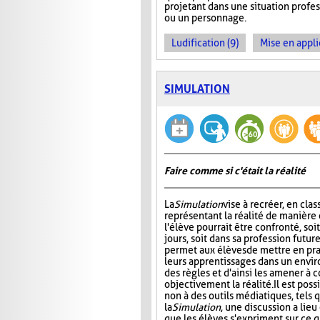
projetant dans une situation profes
ou un personnage.
Ludification (9)
Mise en appli
SIMULATION
Faire comme si c'était la réalité
La
Simulation
vise à recréer, en clas
représentant la réalité de manière 
l'élève pourrait être confronté, soit
jours, soit dans sa profession futur
permet aux élèves de mettre en pra
leurs apprentissages dans un envi
des règles et d'ainsi les amener à
objectivement la réalité. Il est poss
non à des outils médiatiques, tels 
la
Simulation
, une discussion a lie
que les élèves s'expriment sur ce 