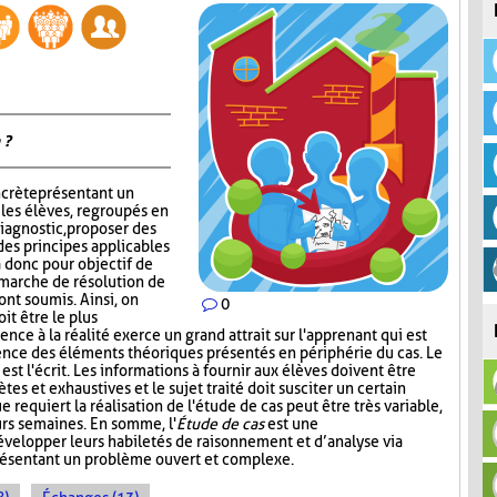
 ?
ncrète présentant un
 les élèves, regroupés en
iagnostic, proposer des
des principes applicables
 a donc pour objectif de
émarche de résolution de
ont soumis. Ainsi, on
0
it être le plus
nce à la réalité exerce un grand attrait sur l'apprenant qui est
ence des éléments théoriques présentés en périphérie du cas. Le
st l'écrit. Les informations à fournir aux élèves doivent être
ètes et exhaustives et le sujet traité doit susciter un certain
e requiert la réalisation de l'étude de cas peut être très variable,
urs semaines. En somme, l'
Étude de cas
est une
développer leurs habiletés de raisonnement et d’analyse via
présentant un problème ouvert et complexe.