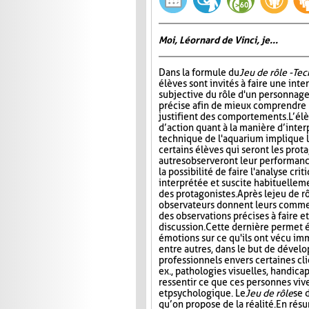
Moi, Léornard de Vinci, je...
Dans la formule du
Jeu de rôle - Te
élèves sont invités à faire une int
subjective du rôle d'un personnage
précise afin de mieux comprendre 
justifient des comportements. L’él
d’action quant à la manière d’interp
technique de l'aquarium implique l'
certains élèves qui seront les prota
autres observeront leur performanc
la possibilité de faire l'analyse cri
interprétée et suscite habituelle
des protagonistes. Après le jeu de r
observateurs donnent leurs comment
des observations précises à faire e
discussion. Cette dernière permet 
émotions sur ce qu'ils ont vécu im
entre autres, dans le but de dével
professionnels envers certaines cli
ex., pathologies visuelles, handica
ressentir ce que ces personnes viv
et psychologique. Le
Jeu de rôle
se 
qu’on propose de la réalité. En rés