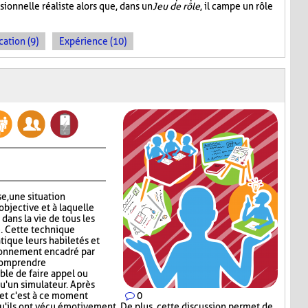
sionnelle réaliste alors que, dans un
Jeu de rôle
, il campe un rôle
cation (9)
Expérience (10)
se, une situation
objective et à laquelle
 dans la vie de tous les
e. Cette technique
tique leurs habiletés et
ronnement encadré par
 comprendre
ible de faire appel ou
qu'un simulateur. Après
u et c'est à ce moment
0
qu'ils ont vécu émotivement. De plus, cette discussion permet de