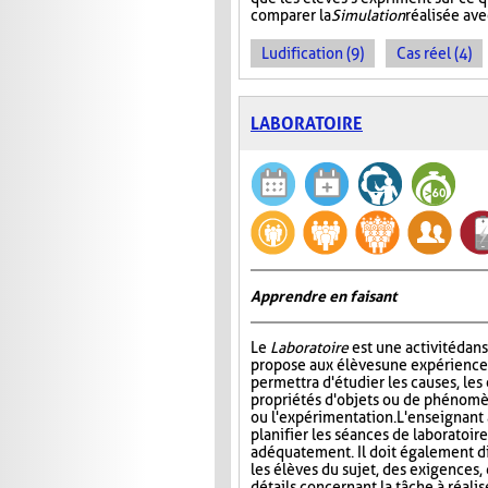
comparer la
Simulation
réalisée ave
Ludification (9)
Cas réel (4)
LABORATOIRE
Apprendre en faisant
Le
Laboratoire
est une activité dans
propose aux élèves une expérience à
permettra d'étudier les causes, les 
propriétés d'objets ou de phénomè
ou l'expérimentation. L'enseignant 
planifier les séances de laboratoire
adéquatement. Il doit également di
les élèves du sujet, des exigences,
détails concernant la tâche à réal