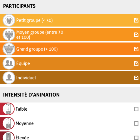
PARTICIPANTS
Petit groupe (< 30)
Moyen groupe (entre 30
et 100)
Grand groupe (> 100)
Équipe
Individuel
INTENSITÉ D'ANIMATION
Faible
Moyenne
Élevée