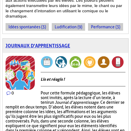
aux actions
exécutées par les élèves. Les joueurs peuvent
également transmettre leurs idées par le mime, le chant ou par
le changement d’intonation en utilisant le comique ou le
dramatique.
Idées spontanées (3)
Ludification (9)
Performance (3)
JOURNAUX D'APPRENTISSAGE
Lis et réagis !
0
Pour cette formule pédagogique, les élèves
sont invités, après la lecture d’un texte, à
tenir un
Journal d’apprentissage
. Ce dernier se
remplit en deux temps. D’abord, les élèves notent dans une
première colonne les idées, les affirmations et les arguments
qu’ils jugent être les plus significatifs pour eux ou les plus
controversés. Puis, dans une seconde colonne, les élèves
expliquent ce que signifient pour eux les éléments identifiés
dans la première colonne et y répondent. Ainsi, les élèves sont en