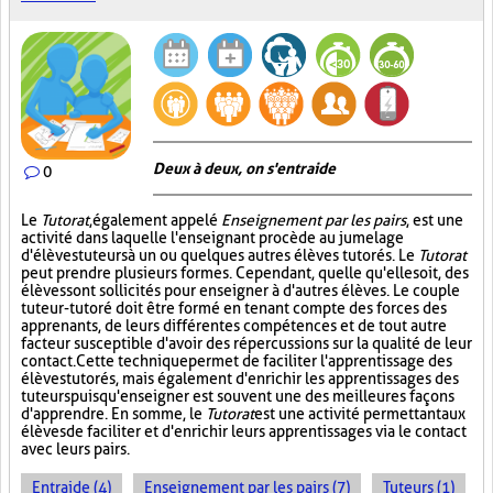
Deux à deux, on s'entraide
0
Le
Tutorat
, également appelé
Enseignement par les pairs
, est une
activité dans laquelle l'enseignant procède au jumelage
d'élèves tuteurs à un ou quelques autres élèves tutorés. Le
Tutorat
peut prendre plusieurs formes. Cependant, quelle qu'elle soit, des
élèves sont sollicités pour enseigner à d'autres élèves. Le couple
tuteur-tutoré doit être formé en tenant compte des forces des
apprenants, de leurs différentes compétences et de tout autre
facteur susceptible d'avoir des répercussions sur la qualité de leur
contact. Cette technique permet de faciliter l'apprentissage des
élèves tutorés, mais également d'enrichir les apprentissages des
tuteurs puisqu'enseigner est souvent une des meilleures façons
d'apprendre. En somme, le
Tutorat
est une activité permettant aux
élèves de faciliter et d'enrichir leurs apprentissages via le contact
avec leurs pairs.
Entraide (4)
Enseignement par les pairs (7)
Tuteurs (1)