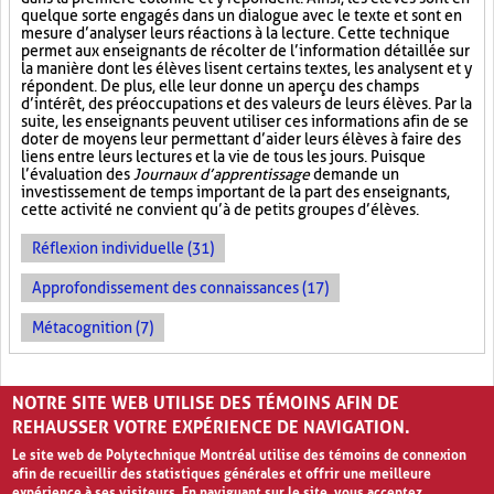
quelque sorte engagés dans un dialogue avec le texte et sont en
mesure d’analyser leurs réactions à la lecture. Cette technique
permet aux enseignants de récolter de l’information détaillée sur
la manière dont les élèves lisent certains textes, les analysent et y
répondent. De plus, elle leur donne un aperçu des champs
d’intérêt, des préoccupations et des valeurs de leurs élèves. Par la
suite, les enseignants peuvent utiliser ces informations afin de se
doter de moyens leur permettant d’aider leurs élèves à faire des
liens entre leurs lectures et la vie de tous les jours. Puisque
l’évaluation des
Journaux d’apprentissage
demande un
investissement de temps important de la part des enseignants,
cette activité ne convient qu’à de petits groupes d’élèves.
Réflexion individuelle (31)
Approfondissement des connaissances (17)
Métacognition (7)
PAGES
NOTRE SITE WEB UTILISE DES TÉMOINS AFIN DE
1
2
›
»
REHAUSSER VOTRE EXPÉRIENCE DE NAVIGATION.
Le site web de Polytechnique Montréal utilise des témoins de connexion
afin de recueillir des statistiques générales et offrir une meilleure
expérience à ses visiteurs. En naviguant sur le site, vous acceptez