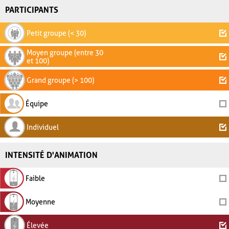
PARTICIPANTS
Petit groupe (< 30)
Moyen groupe (entre 30
et 100)
Grand groupe (> 100)
Équipe
Individuel
INTENSITÉ D'ANIMATION
Faible
Moyenne
Élevée