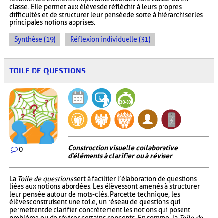
classe. Elle permet aux élèves de réfléchir à leurs propres
difficultés et de structurer leur pensée de sorte à hiérarchiser les
principales notions apprises.
Synthèse (19)
Réflexion individuelle (31)
TOILE DE QUESTIONS
Construction visuelle collaborative
0
d'éléments à clarifier ou à réviser
La
Toile de questions
sert à faciliter l’élaboration de questions
liées aux notions abordées. Les élèves sont amenés à structurer
leur pensée autour de mots-clés. Par cette technique, les
élèves construisent une toile, un réseau de questions qui
permettent de clarifier concrètement les notions qui posent
problème ou de réviser certains concepts. En somme, la
Toile de