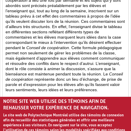
coopération
a lieu une fois par semaine et les sujets qui y sont
abordés sont
précisés préalablement par les élèves et
l’enseignant qui, tout au long de la semaine, inscrivent sur un
tableau prévu à cet effet des commentaires à propos de l’idée
qu’ils veulent discuter lors de la réunion. Ces commentaires sont
d’ailleurs très structurés. En effet, l’enseignant divise le tableau
en différentes sections reflétant différents types de
commentaires et les élèves marquent leurs idées dans la case
correspondant le mieux à l’intervention qu’ils désirent effectuer
pendant le
Conseil de coopération
. Cette formule pédagogique
permet non seulement de gérer les problèmes de la classe,
mais également d’apprendre aux élèves comment communiquer
et résoudre des conflits dans le respect d’autrui. L’enseignant,
dont le rôle consiste à animer la discussion, s’assure que la
bienséance est maintenue pendant toute la réunion. Le
Conseil
de coopération
représente donc un lieu d’échange, de prise de
parole et d’expression pour les élèves afin qu’ils fassent valoir
leurs sentiments, leurs idées et leurs préférences.
Opinion (8)
Partage (13)
Rétroaction (4)
NOTRE SITE WEB UTILISE DES TÉMOINS AFIN DE
REHAUSSER VOTRE EXPÉRIENCE DE NAVIGATION.
Le site web de Polytechnique Montréal utilise des témoins de connexion
afin de recueillir des statistiques générales et offrir une meilleure
expérience à ses visiteurs. En naviguant sur le site, vous acceptez
l’utilisation de ces témoins selon les modalités spécifiées aux conditions