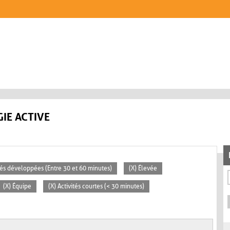
IE ACTIVE
ités développées (Entre 30 et 60 minutes)
(X) Élevée
(X) Équipe
(X) Activités courtes (< 30 minutes)