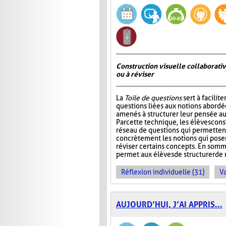
Construction visuelle collaborativ
ou à réviser
La
Toile de questions
sert à facilite
questions liées aux notions abordée
amenés à structurer leur pensée au
Par cette technique, les élèves cons
réseau de questions qui permettent 
concrètement les notions qui pos
réviser certains concepts. En somm
permet aux élèves de structurer de 
Réflexion individuelle (31)
Va
AUJOURD’HUI, J’AI APPRIS...