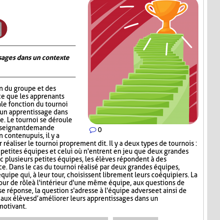
ages dans un contexte
on du groupe et des
ce que les apprenants
ale fonction du tournoi
 un apprentissage dans
. Le tournoi se déroule
nseignant demande
0
contenu puis, il y a
réaliser le tournoi proprement dit. Il y a deux types de tournois :
s petites équipes et celui où n'entrent en jeu que deux grandes
c plusieurs petites équipes, les élèves répondent à des
ce. Dans le cas du tournoi réalisé par deux grandes équipes,
quipe qui, à leur tour, choisissent librement leurs coéquipiers. La
tour de rôle à l'intérieur d'une même équipe, aux questions de
e réponse, la question s'adresse à l'équipe adverse et ainsi de
aux élèves d’améliorer leurs apprentissages dans un
motivant.