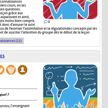
 connaissances
niers cours, en les
ues questions.
 leçon grâce aux
auparavant et ainsi,
epts moins bien compris.
0
donc d'assurer le suivi
s de favoriser l'assimilation et la régulation des concepts par les
et de susciter l'attention du groupe dès le début de la leçon.
naissances (12)
TES
quoi ?
igentes
, l’enseignant