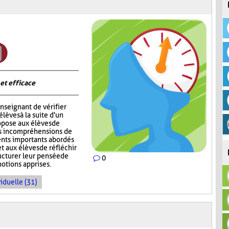
 et efficace
nseignant de vérifier
èves à la suite d'un
opose aux élèves de
rs incompréhensions de
ents importants abordés
t aux élèves de réfléchir
ructurer leur pensée de
0
notions apprises.
iduelle (31)