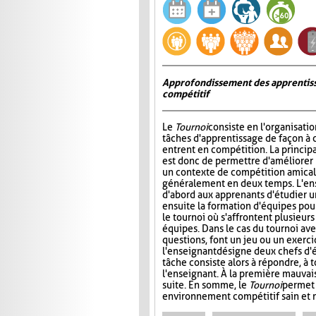
Approfondissement des apprentiss
compétitif
Le
Tournoi
consiste en l'organisati
tâches d'apprentissage de façon à 
entrent en compétition. La princip
est donc de permettre d'améliorer
un contexte de compétition amicale
généralement en deux temps. L'e
d'abord aux apprenants d'étudier un 
ensuite la formation d'équipes pour 
le tournoi où s'affrontent plusieur
équipes. Dans le cas du tournoi ave
questions, font un jeu ou un exerci
l'enseignant désigne deux chefs d'é
tâche consiste alors à répondre, à 
l'enseignant. À la première mauvais
suite. En somme, le
Tournoi
permet 
environnement compétitif sain et 