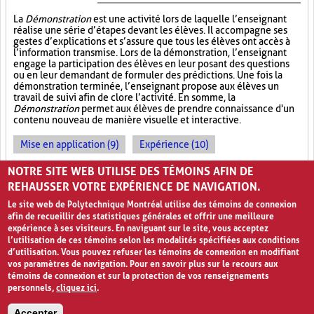
La
Démonstration
est une activité lors de laquelle l’enseignant
réalise une série d’étapes devant les élèves. Il accompagne ses
gestes d’explications et s’assure que tous les élèves ont accès à
l’information transmise. Lors de la démonstration, l’enseignant
engage la participation des élèves en leur posant des questions
ou en leur demandant de formuler des prédictions. Une fois la
démonstration terminée, l’enseignant propose aux élèves un
travail de suivi afin de clore l’activité. En somme, la
Démonstration
permet aux élèves de prendre connaissance d'un
contenu nouveau de manière visuelle et interactive.
Mise en application (9)
Expérience (10)
Observations (4)
NOTRE SITE WEB UTILISE DES TÉMOINS AFIN DE
REHAUSSER VOTRE EXPÉRIENCE DE NAVIGATION.
Le site web de Polytechnique Montréal utilise des témoins de connexion
afin de recueillir des statistiques générales et offrir une meilleure
expérience à ses visiteurs. En naviguant sur le site, vous acceptez
l’utilisation de ces témoins selon les modalités spécifiées aux conditions
d’utilisation. Vous pouvez refuser les témoins de connexion en modifiant
vos paramètres de navigation. Pour en savoir plus sur le recours aux
témoins de connexion et sur la protection de vos renseignements
personnels,
cliquez ici
.
Avis de confidentialité et conditions d’utilisation
Accepter