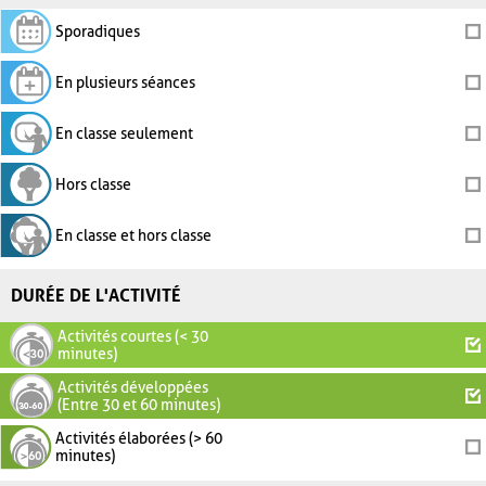
Sporadiques
En plusieurs séances
En classe seulement
Hors classe
En classe et hors classe
DURÉE DE L'ACTIVITÉ
Activités courtes (< 30
minutes)
Activités développées
(Entre 30 et 60 minutes)
Activités élaborées (> 60
minutes)