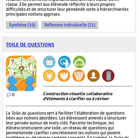
classe. Elle permet aux élèves de réfléchir à leurs propres
difficultés et de structurer leur pensée de sorte à hiérarchiser les
principales notions apprises.
Synthèse (19)
Réflexion individuelle (31)
TOILE DE QUESTIONS
Construction visuelle collaborative
0
d'éléments à clarifier ou à réviser
La
Toile de questions
sert à faciliter l’élaboration de questions
liées aux notions abordées. Les élèves sont amenés à structurer
leur pensée autour de mots-clés. Par cette technique, les
élèves construisent une toile, un réseau de questions qui
permettent de clarifier concrètement les notions qui posent
problème ou de réviser certains concepts. En somme, la
Toile de