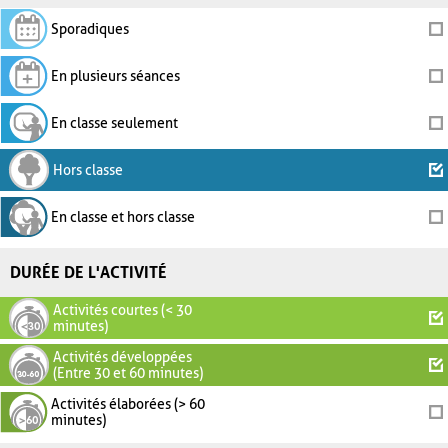
Sporadiques
En plusieurs séances
En classe seulement
Hors classe
En classe et hors classe
DURÉE DE L'ACTIVITÉ
Activités courtes (< 30
minutes)
Activités développées
(Entre 30 et 60 minutes)
Activités élaborées (> 60
minutes)