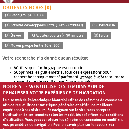
TOUTES LES FICHES (0)
(X) Grand groupe (> 100)
(X) Activités développées (Entre 30 et 60 minutes)
(X) Hors classe
(X) Élevée
(X) Activités courtes (< 30 minutes)
(X) Faible
(X) Moyen groupe (entre 30 et 100)
Votre recherche n'a donné aucun résultat
Vérifiez que l'orthographe est correcte.
Supprimez les guillemets autour des expressions pour
rechercher chaque mot séparément.
garage à vélo
retournera
souvent plus de résultat que
"garage à vélo"
.
NOTRE SITE WEB UTILISE DES TÉMOINS AFIN DE
Envisagez d'élargir votre recherche avec
OR
.
garage OR vélo
retournera souvent plus de résultat que
garage à vélo
.
REHAUSSER VOTRE EXPÉRIENCE DE NAVIGATION.
Le site web de Polytechnique Montréal utilise des témoins de connexion
afin de recueillir des statistiques générales et offrir une meilleure
expérience à ses visiteurs. En naviguant sur le site, vous acceptez
l’utilisation de ces témoins selon les modalités spécifiées aux conditions
d’utilisation. Vous pouvez refuser les témoins de connexion en modifiant
vos paramètres de navigation. Pour en savoir plus sur le recours aux