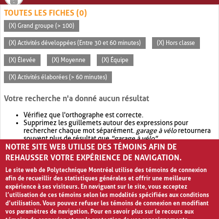
TOUTES LES FICHES (0)
(X) Grand groupe (> 100)
(X) Activités développées (Entre 30 et 60 minutes)
(X) Hors classe
(X) Élevée
(X) Moyenne
(X) Équipe
(X) Activités élaborées (> 60 minutes)
Votre recherche n'a donné aucun résultat
Vérifiez que l'orthographe est correcte.
Supprimez les guillemets autour des expressions pour
rechercher chaque mot séparément.
garage à vélo
retournera
souvent plus de résultat que
"garage à vélo"
.
NOTRE SITE WEB UTILISE DES TÉMOINS AFIN DE
Envisagez d'élargir votre recherche avec
OR
.
garage OR vélo
retournera souvent plus de résultat que
garage à vélo
.
REHAUSSER VOTRE EXPÉRIENCE DE NAVIGATION.
Le site web de Polytechnique Montréal utilise des témoins de connexion
afin de recueillir des statistiques générales et offrir une meilleure
expérience à ses visiteurs. En naviguant sur le site, vous acceptez
l’utilisation de ces témoins selon les modalités spécifiées aux conditions
d’utilisation. Vous pouvez refuser les témoins de connexion en modifiant
vos paramètres de navigation. Pour en savoir plus sur le recours aux