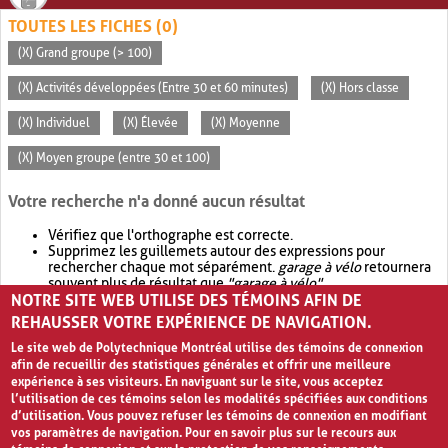
TOUTES LES FICHES (0)
(X) Grand groupe (> 100)
(X) Activités développées (Entre 30 et 60 minutes)
(X) Hors classe
(X) Individuel
(X) Élevée
(X) Moyenne
(X) Moyen groupe (entre 30 et 100)
Votre recherche n'a donné aucun résultat
Vérifiez que l'orthographe est correcte.
Supprimez les guillemets autour des expressions pour
rechercher chaque mot séparément.
garage à vélo
retournera
souvent plus de résultat que
"garage à vélo"
.
NOTRE SITE WEB UTILISE DES TÉMOINS AFIN DE
Envisagez d'élargir votre recherche avec
OR
.
garage OR vélo
retournera souvent plus de résultat que
garage à vélo
.
REHAUSSER VOTRE EXPÉRIENCE DE NAVIGATION.
Le site web de Polytechnique Montréal utilise des témoins de connexion
afin de recueillir des statistiques générales et offrir une meilleure
expérience à ses visiteurs. En naviguant sur le site, vous acceptez
l’utilisation de ces témoins selon les modalités spécifiées aux conditions
d’utilisation. Vous pouvez refuser les témoins de connexion en modifiant
vos paramètres de navigation. Pour en savoir plus sur le recours aux