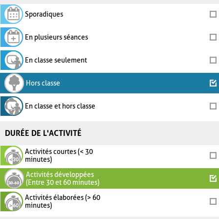
Sporadiques
En plusieurs séances
En classe seulement
Hors classe
En classe et hors classe
DURÉE DE L'ACTIVITÉ
Activités courtes (< 30
minutes)
Activités développées
(Entre 30 et 60 minutes)
Activités élaborées (> 60
minutes)