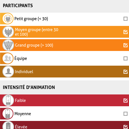
PARTICIPANTS
Petit groupe (< 30)
Moyen groupe (entre 30
et 100)
Grand groupe (> 100)
Équipe
Individuel
INTENSITÉ D'ANIMATION
Faible
Moyenne
Élevée