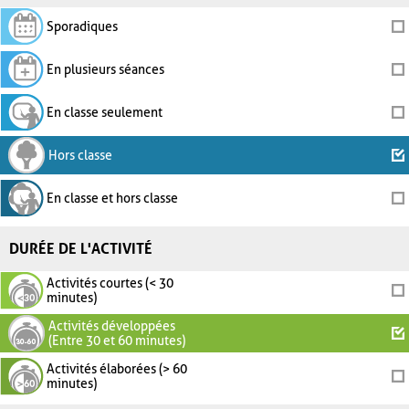
Sporadiques
En plusieurs séances
En classe seulement
Hors classe
En classe et hors classe
DURÉE DE L'ACTIVITÉ
Activités courtes (< 30
minutes)
Activités développées
(Entre 30 et 60 minutes)
Activités élaborées (> 60
minutes)