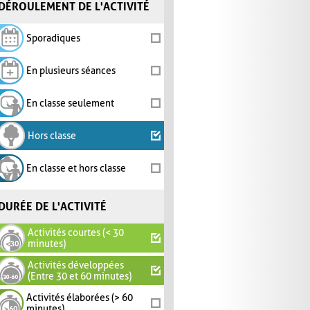
DÉROULEMENT DE L'ACTIVITÉ
Sporadiques
En plusieurs séances
En classe seulement
Hors classe
En classe et hors classe
DURÉE DE L'ACTIVITÉ
Activités courtes (< 30
minutes)
Activités développées
(Entre 30 et 60 minutes)
Activités élaborées (> 60
minutes)