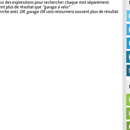
our des expressions pour rechercher chaque mot séparément.
nt plus de résultat que
"garage à vélo"
.
herche avec
OR
.
garage OR vélo
retournera souvent plus de résultat