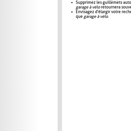
Supprimez les guillemets aut
garage à vélo
retournera souve
Envisagez d'élargir votre rec
que
garage à vélo
.