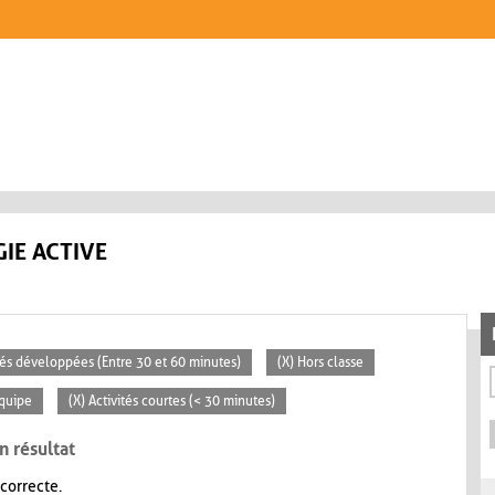
IE ACTIVE
ités développées (Entre 30 et 60 minutes)
(X) Hors classe
Équipe
(X) Activités courtes (< 30 minutes)
n résultat
 correcte.