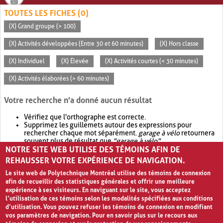
TOUTES LES FICHES (0)
(X) Grand groupe (> 100)
(X) Activités développées (Entre 30 et 60 minutes)
(X) Hors classe
(X) Individuel
(X) Élevée
(X) Activités courtes (< 30 minutes)
(X) Activités élaborées (> 60 minutes)
Votre recherche n'a donné aucun résultat
Vérifiez que l'orthographe est correcte.
Supprimez les guillemets autour des expressions pour
rechercher chaque mot séparément.
garage à vélo
retournera
souvent plus de résultat que
"garage à vélo"
.
NOTRE SITE WEB UTILISE DES TÉMOINS AFIN DE
Envisagez d'élargir votre recherche avec
OR
.
garage OR vélo
retournera souvent plus de résultat que
garage à vélo
.
REHAUSSER VOTRE EXPÉRIENCE DE NAVIGATION.
Le site web de Polytechnique Montréal utilise des témoins de connexion
afin de recueillir des statistiques générales et offrir une meilleure
expérience à ses visiteurs. En naviguant sur le site, vous acceptez
l’utilisation de ces témoins selon les modalités spécifiées aux conditions
d’utilisation. Vous pouvez refuser les témoins de connexion en modifiant
vos paramètres de navigation. Pour en savoir plus sur le recours aux