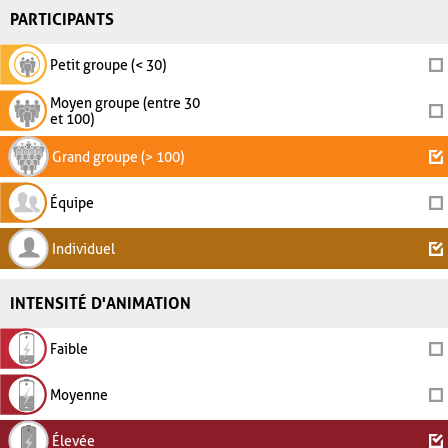
PARTICIPANTS
Petit groupe (< 30)
Moyen groupe (entre 30
et 100)
Grand groupe (> 100)
Équipe
Individuel
INTENSITÉ D'ANIMATION
Faible
Moyenne
Élevée