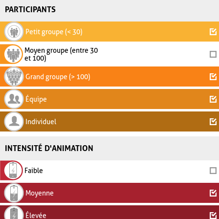
PARTICIPANTS
Petit groupe (< 30)
Moyen groupe (entre 30
et 100)
Grand groupe (> 100)
Équipe
Individuel
INTENSITÉ D'ANIMATION
Faible
Moyenne
Élevée