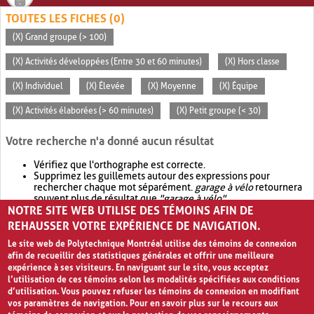
TOUTES LES FICHES (0)
(X) Grand groupe (> 100)
(X) Activités développées (Entre 30 et 60 minutes)
(X) Hors classe
(X) Individuel
(X) Élevée
(X) Moyenne
(X) Équipe
(X) Activités élaborées (> 60 minutes)
(X) Petit groupe (< 30)
Votre recherche n'a donné aucun résultat
Vérifiez que l'orthographe est correcte.
Supprimez les guillemets autour des expressions pour
rechercher chaque mot séparément.
garage à vélo
retournera
souvent plus de résultat que
"garage à vélo"
.
NOTRE SITE WEB UTILISE DES TÉMOINS AFIN DE
Envisagez d'élargir votre recherche avec
OR
.
garage OR vélo
retournera souvent plus de résultat que
garage à vélo
.
REHAUSSER VOTRE EXPÉRIENCE DE NAVIGATION.
Le site web de Polytechnique Montréal utilise des témoins de connexion
afin de recueillir des statistiques générales et offrir une meilleure
expérience à ses visiteurs. En naviguant sur le site, vous acceptez
l’utilisation de ces témoins selon les modalités spécifiées aux conditions
d’utilisation. Vous pouvez refuser les témoins de connexion en modifiant
vos paramètres de navigation. Pour en savoir plus sur le recours aux