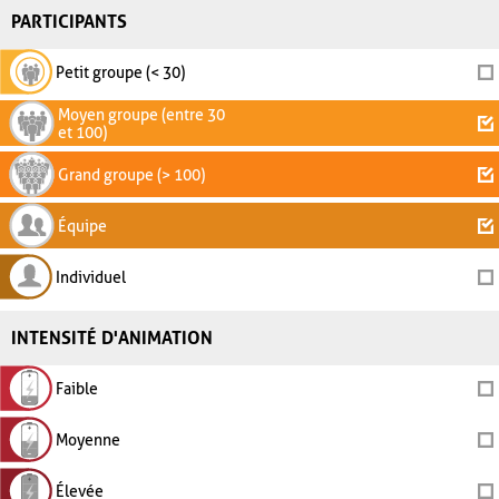
PARTICIPANTS
Petit groupe (< 30)
Moyen groupe (entre 30
et 100)
Grand groupe (> 100)
Équipe
Individuel
INTENSITÉ D'ANIMATION
Faible
Moyenne
Élevée