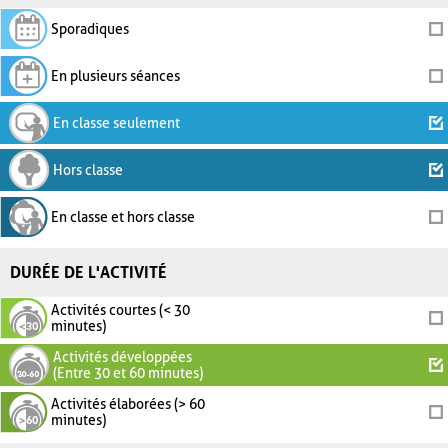
Sporadiques
En plusieurs séances
En classe seulement
Hors classe
En classe et hors classe
DURÉE DE L'ACTIVITÉ
Activités courtes (< 30
minutes)
Activités développées
(Entre 30 et 60 minutes)
Activités élaborées (> 60
minutes)