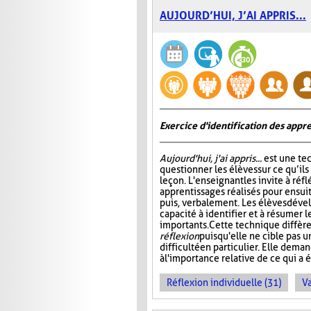
AUJOURD’HUI, J’AI APPRIS...
Exercice d'identification des appre
Aujourd'hui, j'ai appris...
est une te
questionner les élèves sur ce qu’ils
leçon. L'enseignant les invite à ré
apprentissages réalisés pour ensuit
puis, verbalement. Les élèves dével
capacité à identifier et à résumer 
importants. Cette technique diffère
réflexion
puisqu'elle ne cible pas 
difficulté en particulier. Elle dem
à l'importance relative de ce qui a é
Réflexion individuelle (31)
Va