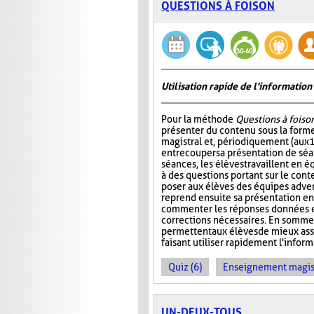
QUESTIONS À FOISON
Utilisation rapide de l'informati
Pour la méthode
Questions à foiso
présenter du contenu sous la for
magistral et, périodiquement (aux 
entrecouper sa présentation de séa
séances, les élèves travaillent en é
à des questions portant sur le cont
poser aux élèves des équipes adver
reprend ensuite sa présentation en
commenter les réponses données et
corrections nécessaires. En somme
permettent aux élèves de mieux ass
faisant utiliser rapidement l'info
Quiz (6)
Enseignement magist
UN-DEUX-TOUS