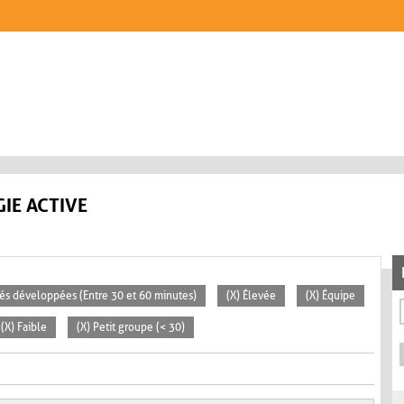
IE ACTIVE
ités développées (Entre 30 et 60 minutes)
(X) Élevée
(X) Équipe
(X) Faible
(X) Petit groupe (< 30)