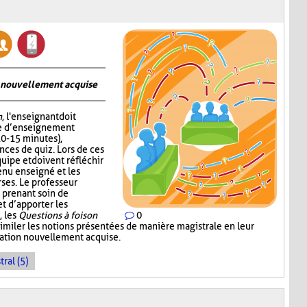
on nouvellement acquise
n
, l'enseignant doit
me d’enseignement
10-15 minutes),
nces de quiz. Lors de ces
quipe et doivent réfléchir
enu enseigné et les
ses. Le professeur
 prenant soin de
 d’apporter les
, les
Questions à foison
0
imiler les notions présentées de manière magistrale en leur
rmation nouvellement acquise.
ral (5)