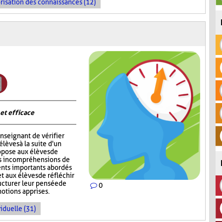
risation des connaissances (12)
 et efficace
nseignant de vérifier
èves à la suite d'un
opose aux élèves de
rs incompréhensions de
ents importants abordés
t aux élèves de réfléchir
ructurer leur pensée de
0
notions apprises.
iduelle (31)