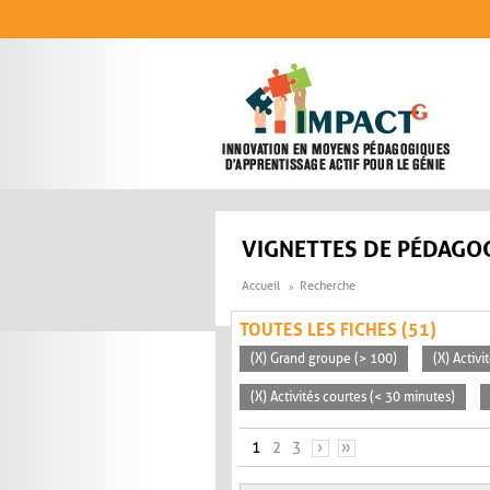
Aller au contenu principal
VIGNETTES DE PÉDAGOG
Accueil
Recherche
TOUTES LES FICHES (51)
(X) Grand groupe (> 100)
(X) Activ
(X) Activités courtes (< 30 minutes)
PAGES
1
2
3
›
»