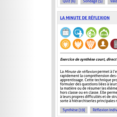
Quiz (6)
Sondage (5)
Valo
LA MINUTE DE RÉFLEXION
Exercice de synthèse court, direct
La
Minute de réflexion
permet à l’e
rapidement la compréhension des él
apprentissage. Cette technique pr
formuler des questions liées à leu
la matière ou de résumer les élém
hors classe ou en classe. Elle perme
à leurs propres difficultés et de st
sorte à hiérarchiser les principales 
Synthèse (19)
Réflexion indiv