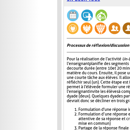
Processus de réflexion/discussion 
Pour la réalisation de l'activité
Un-
l'enseignant planifie des segments
de courte durée (entre 10 et 20 minu
matière du cours. Ensuite, il pose
une courte tâche aux élèves. Il all
réfléchir seul (un). Cette étape est
permet à l'élève de formuler une r
l'enseignant invite les élèves à com
dyade (deux). Quelques dyades parta
devrait donc se décliner en trois g
Formulation d'une réponse in
Formulation d’une réponse e
attentive de sa réponse et c
mise en commun)
Partage de la réponse finale