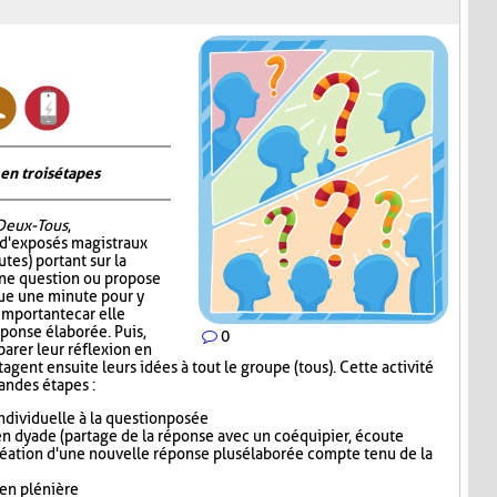
en trois étapes
Deux-Tous
,
 d'exposés magistraux
tes) portant sur la
 une question ou propose
oue une minute pour y
 importante car elle
éponse élaborée. Puis,
0
parer leur réflexion en
gent ensuite leurs idées à tout le groupe (tous). Cette activité
randes étapes :
dividuelle à la question posée
n dyade (partage de la réponse avec un coéquipier, écoute
réation d'une nouvelle réponse plus élaborée compte tenu de la
 en plénière