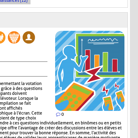
naissances (12)
permettant la votation
 grâce à des questions
ipants doivent
lévoteur. Lorsque la
mpilation se fait
ont affichés
ique à l'écran. Cette
0
oient de type choix
ndre à ces questions individuellement, en binômes ou en petits
uipe offre l'avantage de créer des discussions entre les élèves et
ement pour trouver la bonne réponse. En somme, l'activité des
s élèves de valider leurs apprentissages de manière motivante