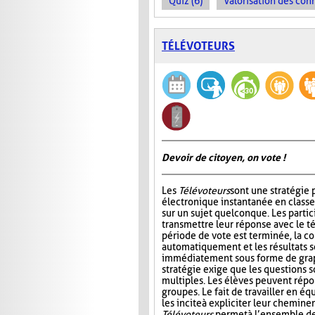
Quiz (6)
Valorisation des con
TÉLÉVOTEURS
Devoir de citoyen, on vote !
Les
Télévoteurs
sont une stratégie 
électronique instantanée en classe
sur un sujet quelconque. Les partic
transmettre leur réponse avec le té
période de vote est terminée, la co
automatiquement et les résultats s
immédiatement sous forme de graph
stratégie exige que les questions s
multiples. Les élèves peuvent répo
groupes. Le fait de travailler en éq
les incite à expliciter leur chemin
Télévoteurs
permet à l’ensemble de