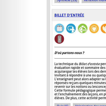
Synthèse (19)
Réflexion indiv
BILLET D’ENTRÉE
D'où partons-nous ?
La technique du
Billet d'entrée
per
évaluation rapide et sommaire des
acquises par les élèves lors des der
invitant à répondre à une ou quelq
L’enseignant peut alors adapter sa
réponses reçues quelques minutes 
revenir sur les notions ou les conc
Cette formule pédagogique permet 
et l'enchaînement des leçons, en plu
élèves. De plus, cette activité perm