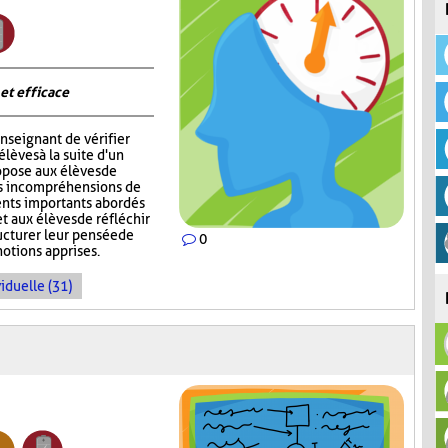
 et efficace
nseignant de vérifier
èves à la suite d'un
opose aux élèves de
rs incompréhensions de
ents importants abordés
t aux élèves de réfléchir
ructurer leur pensée de
0
notions apprises.
iduelle (31)