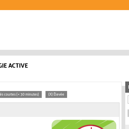
IE ACTIVE
tés courtes (< 30 minutes)
(X) Élevée