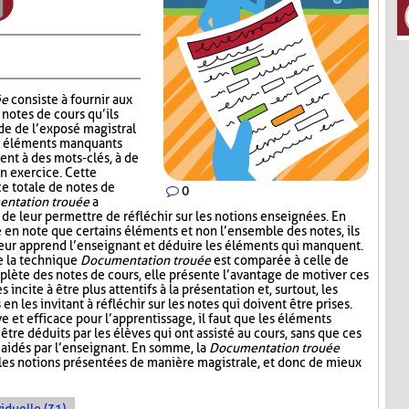
ée
consiste à fournir aux
notes de cours qu’ils
de de l’exposé magistral
es éléments manquants
ent à des mots-clés, à de
un exercice. Cette
ce totale de notes de
0
ntation trouée
a
 de leur permettre de réfléchir sur les notions enseignées. En
e en note que certains éléments et non l’ensemble des notes, ils
leur apprend l’enseignant et déduire les éléments qui manquent.
e la technique
Documentation trouée
est comparée à celle de
plète des notes de cours, elle présente l’avantage de motiver ces
s incite à être plus attentifs à la présentation et, surtout, les
n les invitant à réfléchir sur les notes qui doivent être prises.
ive et efficace pour l’apprentissage, il faut que les éléments
être déduits par les élèves qui ont assisté au cours, sans que ces
aidés par l’enseignant. En somme, la
Documentation trouée
 les notions présentées de manière magistrale, et donc de mieux