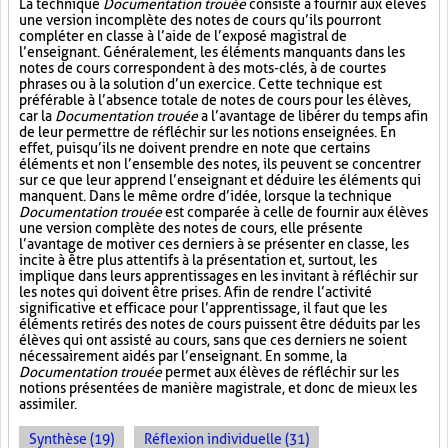
La technique
Documentation trouée
consiste à fournir aux élèves
une version incomplète des notes de cours qu’ils pourront
compléter en classe à l’aide de l’exposé magistral de
l’enseignant. Généralement, les éléments manquants dans les
notes de cours correspondent à des mots-clés, à de courtes
phrases ou à la solution d’un exercice. Cette technique est
préférable à l’absence totale de notes de cours pour les élèves,
car la
Documentation trouée
a l’avantage de libérer du temps afin
de leur permettre de réfléchir sur les notions enseignées. En
effet, puisqu’ils ne doivent prendre en note que certains
éléments et non l’ensemble des notes, ils peuvent se concentrer
sur ce que leur apprend l’enseignant et déduire les éléments qui
manquent. Dans le même ordre d’idée, lorsque la technique
Documentation trouée
est comparée à celle de fournir aux élèves
une version complète des notes de cours, elle présente
l’avantage de motiver ces derniers à se présenter en classe, les
incite à être plus attentifs à la présentation et, surtout, les
implique dans leurs apprentissages en les invitant à réfléchir sur
les notes qui doivent être prises. Afin de rendre l’activité
significative et efficace pour l’apprentissage, il faut que les
éléments retirés des notes de cours puissent être déduits par les
élèves qui ont assisté au cours, sans que ces derniers ne soient
nécessairement aidés par l’enseignant. En somme, la
Documentation trouée
permet aux élèves de réfléchir sur les
notions présentées de manière magistrale, et donc de mieux les
assimiler.
Synthèse (19)
Réflexion individuelle (31)