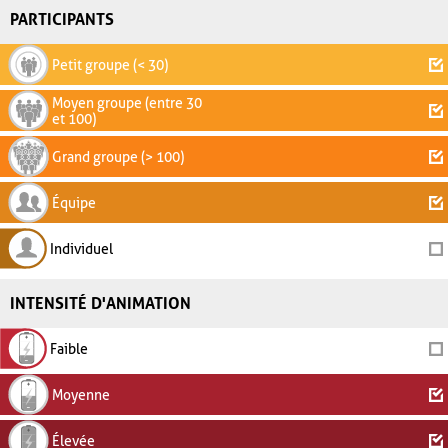
PARTICIPANTS
Petit groupe (< 30)
Moyen groupe (entre 30
et 100)
Grand groupe (> 100)
Équipe
Individuel
INTENSITÉ D'ANIMATION
Faible
Moyenne
Élevée