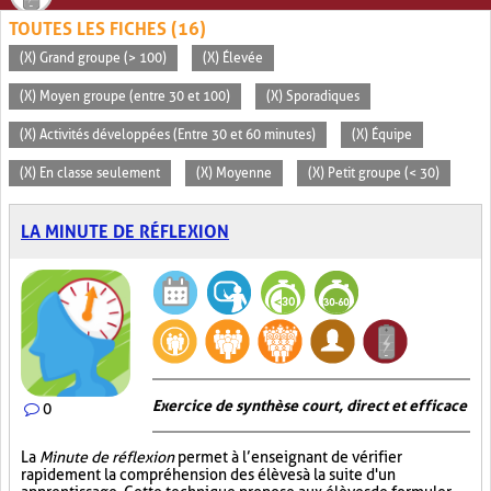
TOUTES LES FICHES (16)
(X) Grand groupe (> 100)
(X) Élevée
(X) Moyen groupe (entre 30 et 100)
(X) Sporadiques
(X) Activités développées (Entre 30 et 60 minutes)
(X) Équipe
(X) En classe seulement
(X) Moyenne
(X) Petit groupe (< 30)
LA MINUTE DE RÉFLEXION
Exercice de synthèse court, direct et efficace
0
La
Minute de réflexion
permet à l’enseignant de vérifier
rapidement la compréhension des élèves à la suite d'un