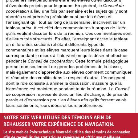
problèmes interpersonnels entre les élèves ou en discutant
d’éventuels projets pour le groupe. En général, le C
onseil de
coopération
a lieu une fois par semaine et les sujets qui y sont
abordés sont
précisés préalablement par les élèves et
l’enseignant qui, tout au long de la semaine, inscrivent sur un
tableau prévu à cet effet des commentaires à propos de l’idée
qu’ils veulent discuter lors de la réunion. Ces commentaires sont
d’ailleurs très structurés. En effet, l’enseignant divise le tableau
en différentes sections reflétant différents types de
commentaires et les élèves marquent leurs idées dans la case
correspondant le mieux à l’intervention qu’ils désirent effectuer
pendant le
Conseil de coopération
. Cette formule pédagogique
permet non seulement de gérer les problèmes de la classe,
mais également d’apprendre aux élèves comment communiquer
et résoudre des conflits dans le respect d’autrui. L’enseignant,
dont le rôle consiste à animer la discussion, s’assure que la
bienséance est maintenue pendant toute la réunion. Le
Conseil
de coopération
représente donc un lieu d’échange, de prise de
parole et d’expression pour les élèves afin qu’ils fassent valoir
leurs sentiments, leurs idées et leurs préférences.
Opinion (8)
Partage (13)
Rétroaction (4)
NOTRE SITE WEB UTILISE DES TÉMOINS AFIN DE
REHAUSSER VOTRE EXPÉRIENCE DE NAVIGATION.
Le site web de Polytechnique Montréal utilise des témoins de connexion
afin de recueillir des statistiques générales et offrir une meilleure