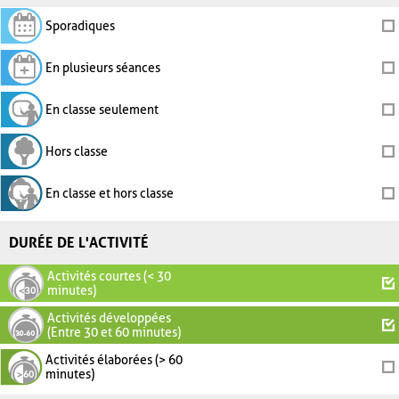
Sporadiques
En plusieurs séances
En classe seulement
Hors classe
En classe et hors classe
DURÉE DE L'ACTIVITÉ
Activités courtes (< 30
minutes)
Activités développées
(Entre 30 et 60 minutes)
Activités élaborées (> 60
minutes)