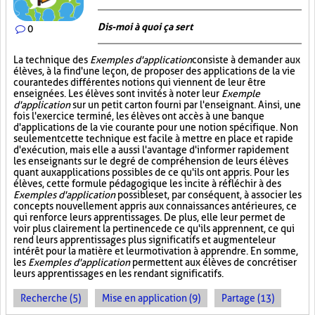
Dis-moi à quoi ça sert
0
La technique des
Exemples d'application
consiste à demander aux
élèves, à la fin d'une leçon, de proposer des applications de la vie
courante des différentes notions qui viennent de leur être
enseignées. Les élèves sont invités à noter leur
Exemple
d'application
sur un petit carton fourni par l'enseignant. Ainsi, une
fois l'exercice terminé, les élèves ont accès à une banque
d'applications de la vie courante pour une notion spécifique. Non
seulement cette technique est facile à mettre en place et rapide
d'exécution, mais elle a aussi l'avantage d'informer rapidement
les enseignants sur le degré de compréhension de leurs élèves
quant aux applications possibles de ce qu'ils ont appris. Pour les
élèves, cette formule pédagogique les incite à réfléchir à des
Exemples d'application
possibles et, par conséquent, à associer les
concepts nouvellement appris aux connaissances antérieures, ce
qui renforce leurs apprentissages. De plus, elle leur permet de
voir plus clairement la pertinence de ce qu'ils apprennent, ce qui
rend leurs apprentissages plus significatifs et augmente leur
intérêt pour la matière et leur motivation à apprendre. En somme,
les
Exemples d'application
permettent aux élèves de concrétiser
leurs apprentissages en les rendant significatifs.
Recherche (5)
Mise en application (9)
Partage (13)