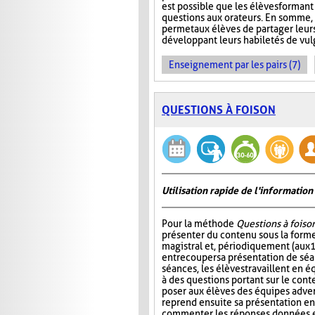
est possible que les élèves formant
questions aux orateurs. En somme, 
permet aux élèves de partager leur
développant leurs habiletés de vul
Enseignement par les pairs (7)
QUESTIONS À FOISON
Utilisation rapide de l'informati
Pour la méthode
Questions à foiso
présenter du contenu sous la for
magistral et, périodiquement (aux 
entrecouper sa présentation de séa
séances, les élèves travaillent en é
à des questions portant sur le cont
poser aux élèves des équipes adver
reprend ensuite sa présentation en
commenter les réponses données et