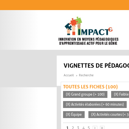
Aller au contenu principal
VIGNETTES DE PÉDAGOG
Accueil
Recherche
TOUTES LES FICHES (100)
(X) Grand groupe (> 100)
(X) Faible
(X) Activités élaborées (> 60 minutes)
(X) Équipe
(X) Activités courtes (< 
PAGES
1
2
3
4
5
›
»