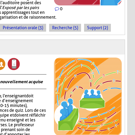
 l'auditoire posent des
l'
Exposé par les pairs
0
s apprentissages tout en
garisation et de raisonnement.
Présentation orale (3)
Recherche (5)
Support (2)
on nouvellement acquise
n
, l'enseignant doit
me d’enseignement
10-15 minutes),
nces de quiz. Lors de ces
quipe et doivent réfléchir
enu enseigné et les
ses. Le professeur
 prenant soin de
 d’apporter les