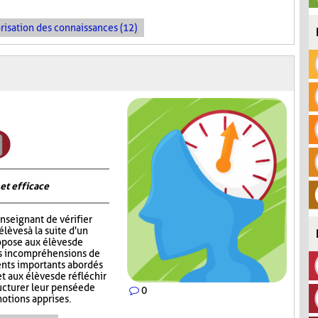
risation des connaissances (12)
 et efficace
nseignant de vérifier
èves à la suite d'un
opose aux élèves de
rs incompréhensions de
ents importants abordés
t aux élèves de réfléchir
ructurer leur pensée de
0
notions apprises.