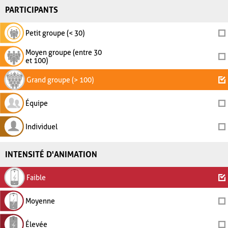
PARTICIPANTS
Petit groupe (< 30)
Moyen groupe (entre 30
et 100)
Grand groupe (> 100)
Équipe
Individuel
INTENSITÉ D'ANIMATION
Faible
Moyenne
Élevée