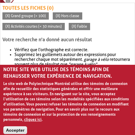
TOUTES LES FICHES (0)
(X) Grand groupe (> 100)
(X) Hors classe
(X) Activités courtes (< 30 minutes)
(X) Faible
Votre recherche n'a donné aucun résultat
Vérifiez que l'orthographe est correcte.
Supprimez les guillemets autour des expressions pour
rechercher chaque mot séparément.
garage à vélo
retournera
souvent plus de résultat que
"garage à vélo"
.
NOTRE SITE WEB UTILISE DES TÉMOINS AFIN DE
Envisagez d'élargir votre recherche avec
OR
.
garage OR vélo
retournera souvent plus de résultat que
garage à vélo
.
REHAUSSER VOTRE EXPÉRIENCE DE NAVIGATION.
Le site web de Polytechnique Montréal utilise des témoins de connexion
afin de recueillir des statistiques générales et offrir une meilleure
expérience à ses visiteurs. En naviguant sur le site, vous acceptez
l’utilisation de ces témoins selon les modalités spécifiées aux conditions
d’utilisation. Vous pouvez refuser les témoins de connexion en modifiant
vos paramètres de navigation. Pour en savoir plus sur le recours aux
témoins de connexion et sur la protection de vos renseignements
personnels,
cliquez ici
.
Avis de confidentialité et conditions d’utilisation
Accepter