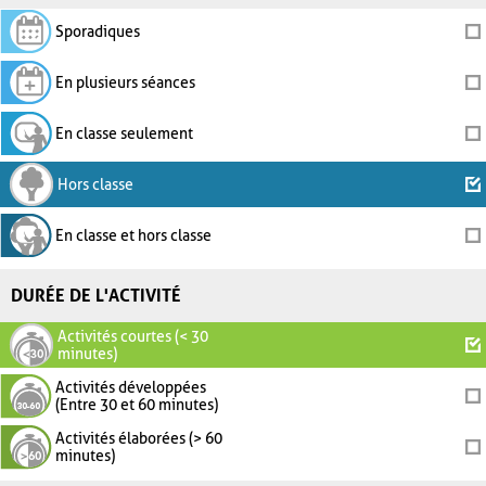
Sporadiques
En plusieurs séances
En classe seulement
Hors classe
En classe et hors classe
DURÉE DE L'ACTIVITÉ
Activités courtes (< 30
minutes)
Activités développées
(Entre 30 et 60 minutes)
Activités élaborées (> 60
minutes)