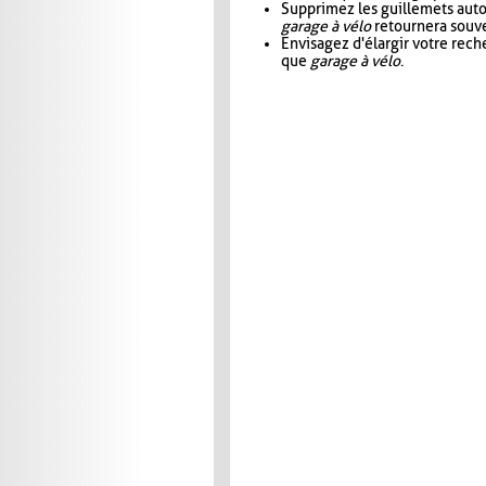
Supprimez les guillemets aut
garage à vélo
retournera souve
Envisagez d'élargir votre rec
que
garage à vélo
.