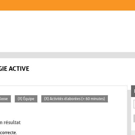
IE ACTIVE
lasse
(X) Équipe
(X) Activités élaborées (> 60 minutes)
n résultat
 correcte.