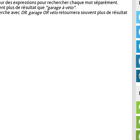
our des expressions pour rechercher chaque mot séparément.
nt plus de résultat que
"garage à vélo"
.
herche avec
OR
.
garage OR vélo
retournera souvent plus de résultat