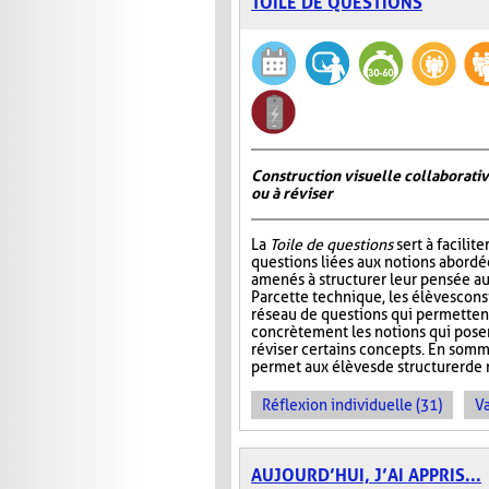
TOILE DE QUESTIONS
Construction visuelle collaborativ
ou à réviser
La
Toile de questions
sert à facilite
questions liées aux notions abordée
amenés à structurer leur pensée au
Par cette technique, les élèves cons
réseau de questions qui permettent 
concrètement les notions qui pos
réviser certains concepts. En somm
permet aux élèves de structurer de 
Réflexion individuelle (31)
Va
AUJOURD’HUI, J’AI APPRIS...