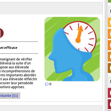
 et efficace
nseignant de vérifier
èves à la suite d'un
opose aux élèves de
rs incompréhensions de
ents importants abordés
t aux élèves de réfléchir
ructurer leur pensée de
0
notions apprises.
iduelle (31)