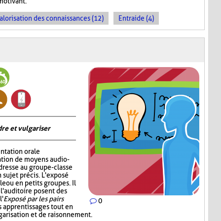
motivant.
alorisation des connaissances (12)
Entraide (4)
re et vulgariser
ntation orale
sation de moyens audio-
adresse au groupe-classe
 sujet précis. L'exposé
e ou en petits groupes. Il
 l'auditoire posent des
l'
Exposé par les pairs
0
s apprentissages tout en
garisation et de raisonnement.