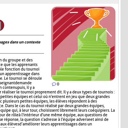
ages dans un contexte
on du groupe et des
ce que les apprenants
ale fonction du tournoi
 un apprentissage dans
. Le tournoi se déroule
nseignant demande
0
contenu puis, il y a
réaliser le tournoi proprement dit. Il y a deux types de tournois :
s petites équipes et celui où n'entrent en jeu que deux grandes
c plusieurs petites équipes, les élèves répondent à des
ce. Dans le cas du tournoi réalisé par deux grandes équipes,
quipe qui, à leur tour, choisissent librement leurs coéquipiers. La
tour de rôle à l'intérieur d'une même équipe, aux questions de
e réponse, la question s'adresse à l'équipe adverse et ainsi de
aux élèves d’améliorer leurs apprentissages dans un