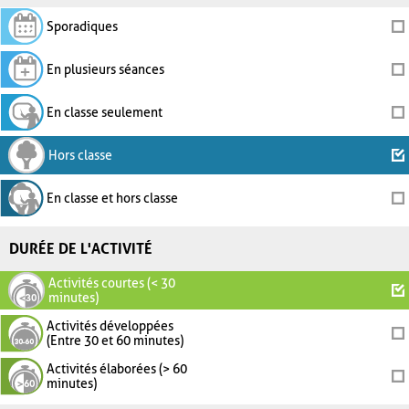
Sporadiques
En plusieurs séances
En classe seulement
Hors classe
En classe et hors classe
DURÉE DE L'ACTIVITÉ
Activités courtes (< 30
minutes)
Activités développées
(Entre 30 et 60 minutes)
Activités élaborées (> 60
minutes)