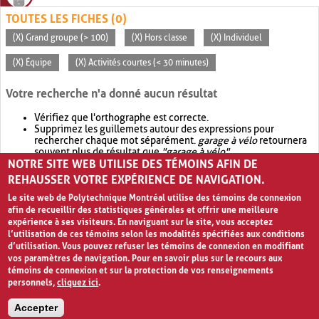
TOUTES LES FICHES (0)
(X) Grand groupe (> 100)
(X) Hors classe
(X) Individuel
(X) Équipe
(X) Activités courtes (< 30 minutes)
Votre recherche n'a donné aucun résultat
Vérifiez que l'orthographe est correcte.
Supprimez les guillemets autour des expressions pour
rechercher chaque mot séparément.
garage à vélo
retournera
souvent plus de résultat que
"garage à vélo"
.
NOTRE SITE WEB UTILISE DES TÉMOINS AFIN DE
Envisagez d'élargir votre recherche avec
OR
.
garage OR vélo
retournera souvent plus de résultat que
garage à vélo
.
REHAUSSER VOTRE EXPÉRIENCE DE NAVIGATION.
Le site web de Polytechnique Montréal utilise des témoins de connexion
afin de recueillir des statistiques générales et offrir une meilleure
expérience à ses visiteurs. En naviguant sur le site, vous acceptez
l’utilisation de ces témoins selon les modalités spécifiées aux conditions
d’utilisation. Vous pouvez refuser les témoins de connexion en modifiant
vos paramètres de navigation. Pour en savoir plus sur le recours aux
témoins de connexion et sur la protection de vos renseignements
personnels,
cliquez ici
.
Avis de confidentialité et conditions d’utilisation
Accepter