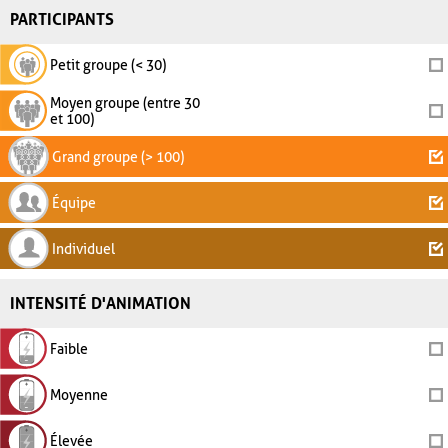
PARTICIPANTS
Petit groupe (< 30)
Moyen groupe (entre 30
et 100)
Grand groupe (> 100)
Équipe
Individuel
INTENSITÉ D'ANIMATION
Faible
Moyenne
Élevée