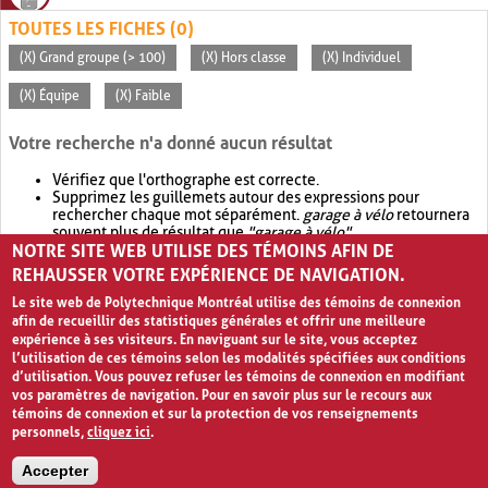
TOUTES LES FICHES (0)
(X) Grand groupe (> 100)
(X) Hors classe
(X) Individuel
(X) Équipe
(X) Faible
Votre recherche n'a donné aucun résultat
Vérifiez que l'orthographe est correcte.
Supprimez les guillemets autour des expressions pour
rechercher chaque mot séparément.
garage à vélo
retournera
souvent plus de résultat que
"garage à vélo"
.
NOTRE SITE WEB UTILISE DES TÉMOINS AFIN DE
Envisagez d'élargir votre recherche avec
OR
.
garage OR vélo
retournera souvent plus de résultat que
garage à vélo
.
REHAUSSER VOTRE EXPÉRIENCE DE NAVIGATION.
Le site web de Polytechnique Montréal utilise des témoins de connexion
afin de recueillir des statistiques générales et offrir une meilleure
expérience à ses visiteurs. En naviguant sur le site, vous acceptez
l’utilisation de ces témoins selon les modalités spécifiées aux conditions
d’utilisation. Vous pouvez refuser les témoins de connexion en modifiant
vos paramètres de navigation. Pour en savoir plus sur le recours aux
témoins de connexion et sur la protection de vos renseignements
personnels,
cliquez ici
.
Avis de confidentialité et conditions d’utilisation
Accepter