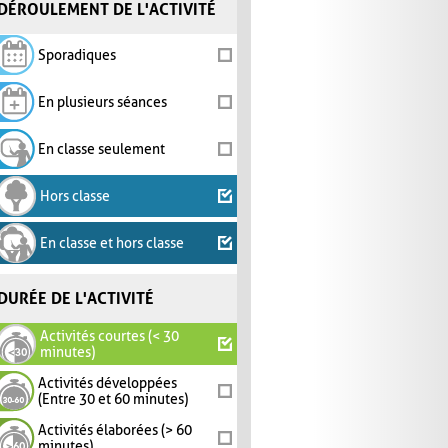
DÉROULEMENT DE L'ACTIVITÉ
Sporadiques
En plusieurs séances
En classe seulement
Hors classe
En classe et hors classe
DURÉE DE L'ACTIVITÉ
Activités courtes (< 30
minutes)
Activités développées
(Entre 30 et 60 minutes)
Activités élaborées (> 60
minutes)