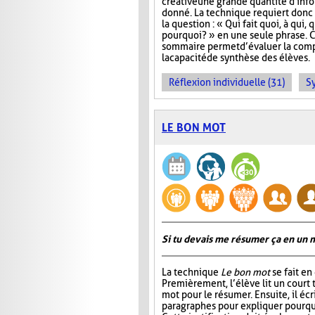
créative une grande quantité d'info
donné. La technique requiert donc 
la question : « Qui fait quoi, à qui
pourquoi? » en une seule phrase. 
sommaire permet d’évaluer la com
la capacité de synthèse des élèves.
Réflexion individuelle (31)
S
LE BON MOT
Si tu devais me résumer ça en un m
La technique
Le bon mot
se fait en
Premièrement, l’élève lit un court t
mot pour le résumer. Ensuite, il éc
paragraphes pour expliquer pourquoi