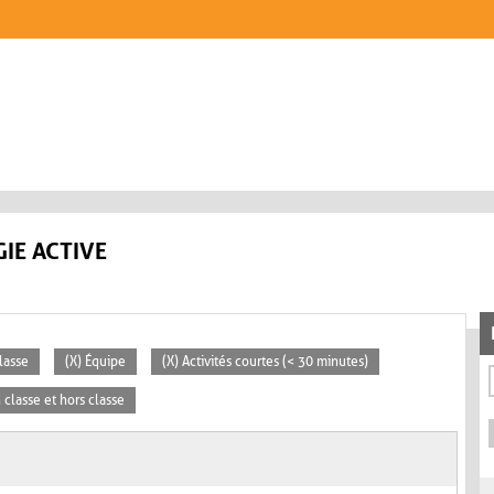
IE ACTIVE
lasse
(X) Équipe
(X) Activités courtes (< 30 minutes)
n classe et hors classe