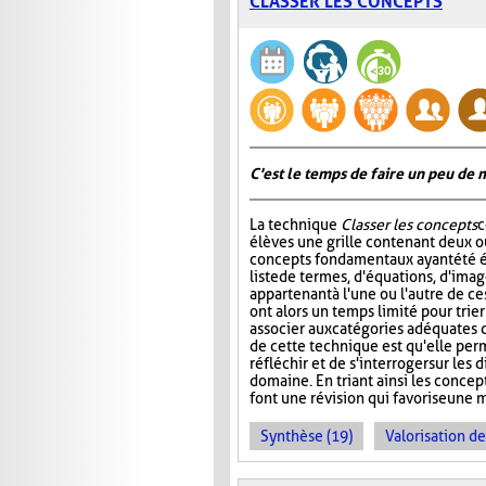
CLASSER LES CONCEPTS
C'est le temps de faire un peu de
La technique
Classer les concepts
c
élèves une grille contenant deux ou
concepts fondamentaux ayant été é
liste de termes, d'équations, d'ima
appartenant à l'une ou l'autre de ce
ont alors un temps limité pour trier
associer aux catégories adéquates da
de cette technique est qu'elle per
réfléchir et de s'interroger sur le
domaine. En triant ainsi les concept
font une révision qui favorise une 
Synthèse (19)
Valorisation d