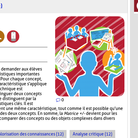
)
à demander aux élèves
ristiques importantes
. Pour chaque concept,
aractéristique s'applique
technique est
stinguer deux concepts
e distinguent par la
0
iques clés. Il est
ent une même caractéristique, tout comme il est possible qu'une
un des deux concepts. En somme, la
Matrice +/-
devient pour les
e comparer des concepts ou des objets complexes dans divers
lorisation des connaissances (12)
Analyse critique (12)