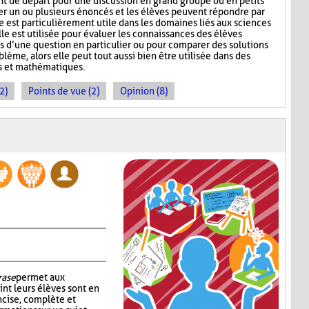
nt de départ pour une discussion en grand groupe ou en petits
r un ou plusieurs énoncés et les élèves peuvent répondre par
e est particulièrement utile dans les domaines liés aux sciences
lle est utilisée pour évaluer les connaissances des élèves
s d’une question en particulier ou pour comparer des solutions
ème, alors elle peut tout aussi bien être utilisée dans des
s et mathématiques.
2)
Points de vue (2)
Opinion (8)
rase
permet aux
int leurs élèves sont en
cise, complète et