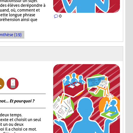
rmations sur un sujet
des élèves de répondre à
, quand, où, comment et
Cette longue phrase
0
préhension ainsi que
ynthèse (19)
ot... Et pourquoi ?
 deux temps.
exte et choisit un seul
rit un ou deux
 il a choisi ce mot.