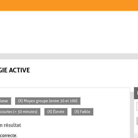
IE ACTIVE
lasse
(X) Moyen groupe (entre 30 et 100)
s courtes (< 30 minutes)
(X) Élevée
(X) Faible
n résultat
 correcte.