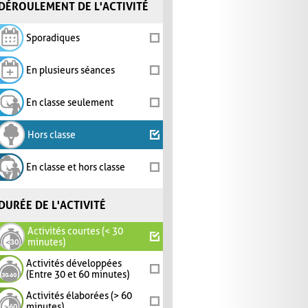
DÉROULEMENT DE L'ACTIVITÉ
Sporadiques
En plusieurs séances
En classe seulement
Hors classe
En classe et hors classe
DURÉE DE L'ACTIVITÉ
Activités courtes (< 30
minutes)
Activités développées
(Entre 30 et 60 minutes)
Activités élaborées (> 60
minutes)