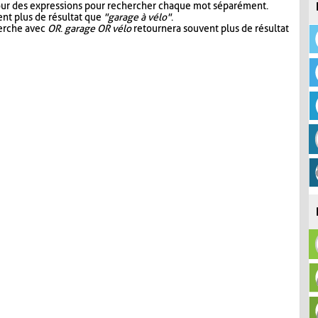
our des expressions pour rechercher chaque mot séparément.
nt plus de résultat que
"garage à vélo"
.
herche avec
OR
.
garage OR vélo
retournera souvent plus de résultat