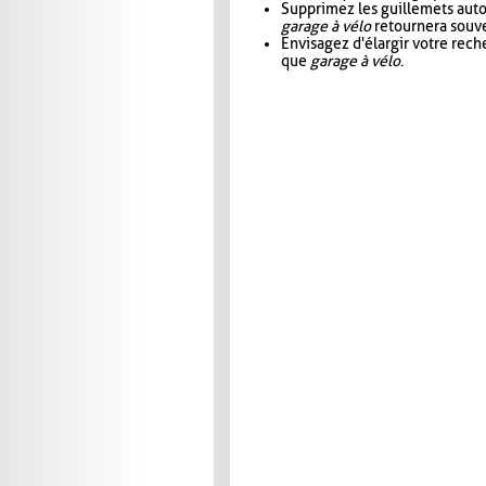
Supprimez les guillemets aut
garage à vélo
retournera souve
Envisagez d'élargir votre rec
que
garage à vélo
.