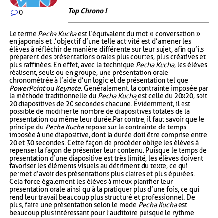
Top Chrono !
0
Le terme
Pecha Kucha
est l’équivalent du mot « conversation »
en japonais et l’objectif d’une telle activité est d’amener les
élèves à réfléchir de manière différente sur leur sujet, afin qu’ils
préparent des présentations orales plus courtes, plus créatives et
plus raffinées. En effet, avec la technique
Pecha Kucha
, les élèves
réalisent, seuls ou en groupe, une présentation orale
chronométrée à l’aide d’un logiciel de présentation tel que
PowerPoint
ou
Keynote
. Généralement, la contrainte imposée par
la méthode traditionnelle du
Pecha Kucha
est celle du 20x20, soit
20 diapositives de 20 secondes chacune. Évidemment, il est
possible de modifier le nombre de diapositives totales de la
présentation ou même leur durée. Par contre, il faut savoir que le
principe du
Pecha Kucha
repose sur la contrainte de temps
imposée à une diapositive, dont la durée doit être comprise entre
20 et 30 secondes. Cette façon de procéder oblige les élèves à
repenser la façon de présenter leur contenu. Puisque le temps de
présentation d’une diapositive est très limité, les élèves doivent
favoriser les éléments visuels au détriment du texte, ce qui
permet d’avoir des présentations plus claires et plus épurées.
Cela force également les élèves à mieux planifier leur
présentation orale ainsi qu’à la pratiquer plus d’une fois, ce qui
rend leur travail beaucoup plus structuré et professionnel. De
plus, faire une présentation selon le mode
Pecha Kucha
est
beaucoup plus intéressant pour l’auditoire puisque le rythme