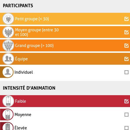
PARTICIPANTS
Petit groupe (< 30)
Moyen groupe (entre 30
et 100)
Grand groupe (> 100)
Équipe
Individuel
INTENSITÉ D'ANIMATION
Faible
Moyenne
Élevée