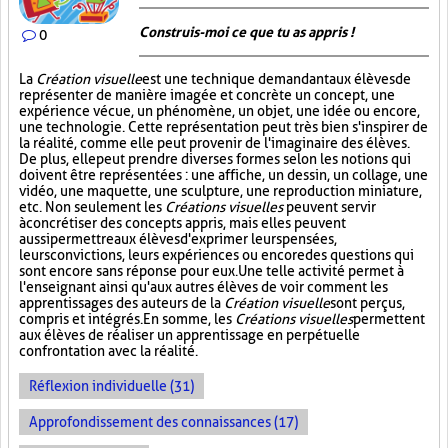
Construis-moi ce que tu as appris !
0
La
Création visuelle
est une technique demandant aux élèves de
représenter de manière imagée et concrète un concept, une
expérience vécue, un phénomène, un objet, une idée ou encore,
une technologie. Cette représentation peut très bien s'inspirer de
la réalité, comme elle peut provenir de l'imaginaire des élèves.
De plus, elle peut prendre diverses formes selon les notions qui
doivent être représentées : une affiche, un dessin, un collage, une
vidéo, une maquette, une sculpture, une reproduction miniature,
etc. Non seulement les
Créations visuelles
peuvent servir
à concrétiser des concepts appris, mais elles peuvent
aussi permettre aux élèves d'exprimer leurs pensées,
leurs convictions, leurs expériences ou encore des questions qui
sont encore sans réponse pour eux. Une telle activité permet à
l'enseignant ainsi qu'aux autres élèves de voir comment les
apprentissages des auteurs de la
Création visuelle
sont perçus,
compris et intégrés. En somme, les
Créations visuelles
permettent
aux élèves de réaliser un apprentissage en perpétuelle
confrontation avec la réalité.
Réflexion individuelle (31)
Approfondissement des connaissances (17)