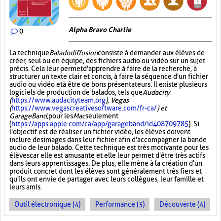
Alpha Bravo Charlie
0
La technique
Baladodiffusion
consiste à demander aux élèves de
créer, seul ou en équipe, des fichiers audio ou vidéo sur un sujet
précis. Cela leur permet d'apprendre à faire de la recherche, à
structurer un texte clair et concis, à faire la séquence d'un fichier
audio ou vidéo et à être de bons présentateurs. Il existe plusieurs
logiciels de production de balados, tels que
Audacity
(
https://www.audacityteam.org
), Vegas
(
https://www.vegascreativesoftware.com/fr-ca/
) et
GarageBand,
pour les
Mac
seulement
(
https://apps.apple.com/ca/app/garageband/id408709785
). Si
l'objectif est de réaliser un fichier vidéo, les élèves doivent
inclure des images dans leur fichier afin d'accompagner la bande
audio de leur balado. Cette technique est très motivante pour les
élèves car elle est amusante et elle leur permet d'être très actifs
dans leurs apprentissages. De plus, elle mène à la création d'un
produit concret dont les élèves sont généralement très fiers et
qu'ils ont envie de partager avec leurs collègues, leur famille et
leurs amis.
Outil électronique (4)
Performance (3)
Découverte (4)