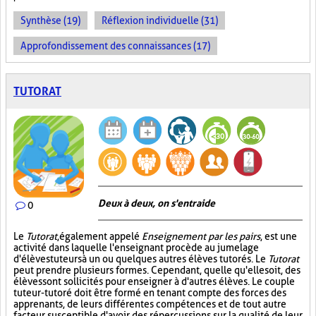
Synthèse (19)
Réflexion individuelle (31)
Approfondissement des connaissances (17)
TUTORAT
Deux à deux, on s'entraide
0
Le
Tutorat
, également appelé
Enseignement par les pairs
, est une
activité dans laquelle l'enseignant procède au jumelage
d'élèves tuteurs à un ou quelques autres élèves tutorés. Le
Tutorat
peut prendre plusieurs formes. Cependant, quelle qu'elle soit, des
élèves sont sollicités pour enseigner à d'autres élèves. Le couple
tuteur-tutoré doit être formé en tenant compte des forces des
apprenants, de leurs différentes compétences et de tout autre
facteur susceptible d'avoir des répercussions sur la qualité de leur