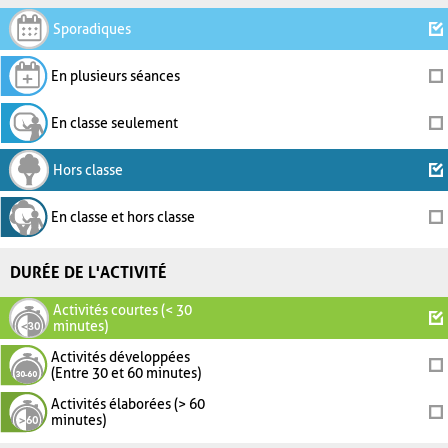
Sporadiques
En plusieurs séances
En classe seulement
Hors classe
En classe et hors classe
DURÉE DE L'ACTIVITÉ
Activités courtes (< 30
minutes)
Activités développées
(Entre 30 et 60 minutes)
Activités élaborées (> 60
minutes)