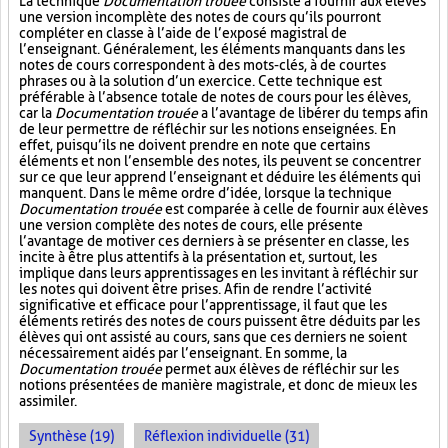
La technique
Documentation trouée
consiste à fournir aux élèves
une version incomplète des notes de cours qu’ils pourront
compléter en classe à l’aide de l’exposé magistral de
l’enseignant. Généralement, les éléments manquants dans les
notes de cours correspondent à des mots-clés, à de courtes
phrases ou à la solution d’un exercice. Cette technique est
préférable à l’absence totale de notes de cours pour les élèves,
car la
Documentation trouée
a l’avantage de libérer du temps afin
de leur permettre de réfléchir sur les notions enseignées. En
effet, puisqu’ils ne doivent prendre en note que certains
éléments et non l’ensemble des notes, ils peuvent se concentrer
sur ce que leur apprend l’enseignant et déduire les éléments qui
manquent. Dans le même ordre d’idée, lorsque la technique
Documentation trouée
est comparée à celle de fournir aux élèves
une version complète des notes de cours, elle présente
l’avantage de motiver ces derniers à se présenter en classe, les
incite à être plus attentifs à la présentation et, surtout, les
implique dans leurs apprentissages en les invitant à réfléchir sur
les notes qui doivent être prises. Afin de rendre l’activité
significative et efficace pour l’apprentissage, il faut que les
éléments retirés des notes de cours puissent être déduits par les
élèves qui ont assisté au cours, sans que ces derniers ne soient
nécessairement aidés par l’enseignant. En somme, la
Documentation trouée
permet aux élèves de réfléchir sur les
notions présentées de manière magistrale, et donc de mieux les
assimiler.
Synthèse (19)
Réflexion individuelle (31)