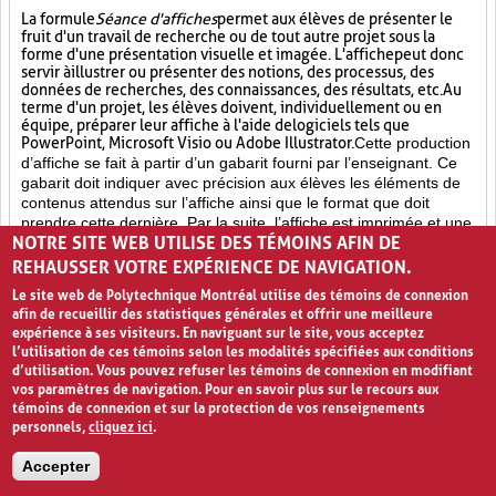
La formule
Séance d'affiches
permet aux élèves de présenter le
fruit d'un travail de recherche ou de tout autre projet sous la
forme d'une présentation visuelle et imagée. L'affiche
peut donc
servir à illustrer ou présenter des notions, des processus, des
données de recherches, des connaissances, des résultats, etc. Au
terme d'un projet, les élèves doivent, individuellement ou en
équipe, préparer leur affiche à l'aide de logiciels tels que
PowerPoint, Microsoft Visio ou Adobe Illustrator.
Cette production
d’affiche se fait à partir d’un gabarit fourni par l’enseignant. Ce
gabarit doit indiquer avec précision aux élèves les éléments de
contenus attendus sur l’affiche ainsi que le format que doit
prendre cette dernière. Par la suite, l’affiche est imprimée et une
NOTRE SITE WEB UTILISE DES TÉMOINS AFIN DE
séance de partage est prévue. Lors de cette
Séance d’affiches
,
il est possible d’inviter des élèves d’autres classes et d’autres
REHAUSSER VOTRE EXPÉRIENCE DE NAVIGATION.
niveaux ainsi que des enseignants et des membres du
Le site web de Polytechnique Montréal utilise des témoins de connexion
personnel. De plus, les élèves qui présentent leurs affiches
afin de recueillir des statistiques générales et offrir une meilleure
pourront également circuler dans la classe afin de voir le travail
expérience à ses visiteurs. En naviguant sur le site, vous acceptez
de leurs collègues et d’en discuter avec eux. La formule de la
l’utilisation de ces témoins selon les modalités spécifiées aux conditions
Séance d’affiches
permet aux élèves de concrétiser des
d’utilisation. Vous pouvez refuser les témoins de connexion en modifiant
concepts appris, de partager le fruit
d’un long travail et
vos paramètres de navigation. Pour en savoir plus sur le recours aux
d’apprendre de leurs pairs. Une telle activité permet à
témoins de connexion et sur la protection de vos renseignements
l’enseignant et aux autres élèves de voir comment les
personnels,
cliquez ici
.
apprentissages des auteurs de l’affiche sont perçus, compris et
intégrés.
Accepter