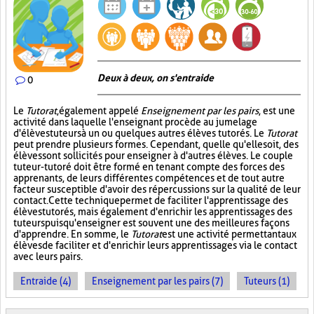
Deux à deux, on s'entraide
0
Le
Tutorat
, également appelé
Enseignement par les pairs
, est une
activité dans laquelle l'enseignant procède au jumelage
d'élèves tuteurs à un ou quelques autres élèves tutorés. Le
Tutorat
peut prendre plusieurs formes. Cependant, quelle qu'elle soit, des
élèves sont sollicités pour enseigner à d'autres élèves. Le couple
tuteur-tutoré doit être formé en tenant compte des forces des
apprenants, de leurs différentes compétences et de tout autre
facteur susceptible d'avoir des répercussions sur la qualité de leur
contact. Cette technique permet de faciliter l'apprentissage des
élèves tutorés, mais également d'enrichir les apprentissages des
tuteurs puisqu'enseigner est souvent une des meilleures façons
d'apprendre. En somme, le
Tutorat
est une activité permettant aux
élèves de faciliter et d'enrichir leurs apprentissages via le contact
avec leurs pairs.
Entraide (4)
Enseignement par les pairs (7)
Tuteurs (1)