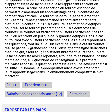
Le
Tournoi
consiste en l'organisation du groupe et des tâches
d'apprentissage de façon à ce que les apprenants entrent en
compétition. La principale fonction du tournoi est donc de
permettre d'améliorer un apprentissage dans un contexte de
compétition amicale. Le tournoi se déroule généralement en
deux temps. L'enseignant demande d'abord aux apprenants
d'étudier un contenu puis, il y a ensuite la formation d'équipes
pour réaliser le tournoi proprement dit. Il y a deux types de
tournois : le tournoi où s'affrontent plusieurs petites équipes et
celui où n'entrent en jeu que deux grandes équipes. Dans le cas
du tournoi avec plusieurs petites équipes, les élèves répondent à
des questions, font un jeu ou un exercice. Dans le cas du tournoi
réalisé par deux grandes équipes, l'enseignant désigne deux chefs
d'équipe qui, à leur tour, choisissent librement leurs coéquipiers.
La tâche consiste alors à répondre, à tour de rôle à l'intérieur d'une
même équipe, aux questions de l'enseignant. À la première
mauvaise réponse, la question s'adresse à l'équipe adverse et ainsi
de suite. En somme, le
Tournoi
permet aux élèves d’améliorer
leurs apprentissages dans un environnement compétitif sain et
motivant.
Jeu (1)
Expérience (10)
Valorisation des connaissances (12)
Entraide (4)
EXPOSÉ PAR LES PAIRS