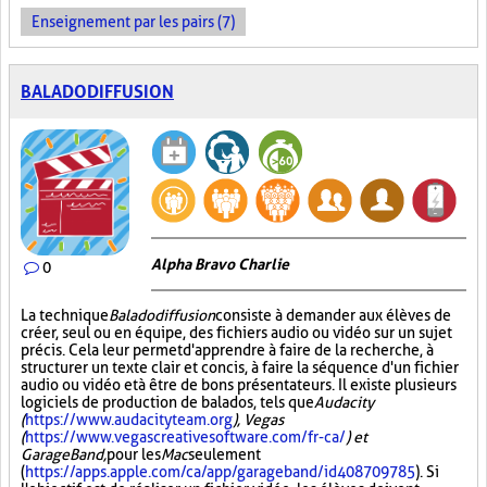
Enseignement par les pairs (7)
BALADODIFFUSION
Alpha Bravo Charlie
0
La technique
Baladodiffusion
consiste à demander aux élèves de
créer, seul ou en équipe, des fichiers audio ou vidéo sur un sujet
précis. Cela leur permet d'apprendre à faire de la recherche, à
structurer un texte clair et concis, à faire la séquence d'un fichier
audio ou vidéo et à être de bons présentateurs. Il existe plusieurs
logiciels de production de balados, tels que
Audacity
(
https://www.audacityteam.org
), Vegas
(
https://www.vegascreativesoftware.com/fr-ca/
) et
GarageBand,
pour les
Mac
seulement
(
https://apps.apple.com/ca/app/garageband/id408709785
). Si