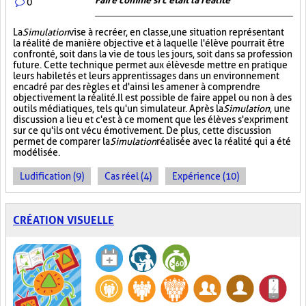
Faire comme si c'était la réalité
0
La
Simulation
vise à recréer, en classe, une situation représentant
la réalité de manière objective et à laquelle l'élève pourrait être
confronté, soit dans la vie de tous les jours, soit dans sa profession
future. Cette technique permet aux élèves de mettre en pratique
leurs habiletés et leurs apprentissages dans un environnement
encadré par des règles et d'ainsi les amener à comprendre
objectivement la réalité. Il est possible de faire appel ou non à des
outils médiatiques, tels qu'un simulateur. Après la
Simulation
, une
discussion a lieu et c'est à ce moment que les élèves s'expriment
sur ce qu'ils ont vécu émotivement. De plus, cette discussion
permet de comparer la
Simulation
réalisée avec la réalité qui a été
modélisée.
Ludification (9)
Cas réel (4)
Expérience (10)
CRÉATION VISUELLE