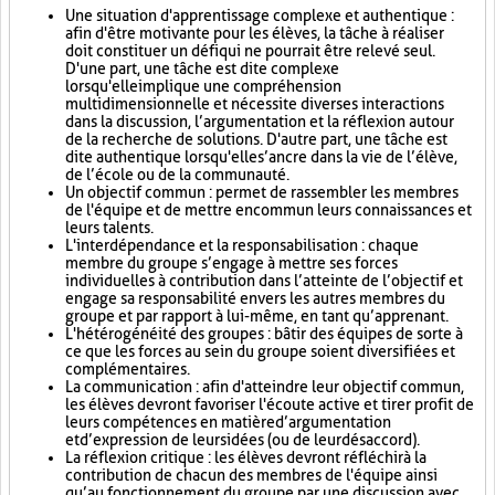
Une situation d'apprentissage complexe et authentique :
afin d'être motivante pour les élèves, la tâche à réaliser
doit constituer un défi qui ne pourrait être relevé seul.
D'une part, une tâche est dite complexe
lorsqu'elle implique une compréhension
multidimensionnelle et nécessite diverses interactions
dans la discussion, l’argumentation et la réflexion autour
de la recherche de solutions. D'autre part, une tâche est
dite authentique lorsqu'elle s’ancre dans la vie de l’élève,
de l’école ou de la communauté.
Un objectif commun : permet de rassembler les membres
de l'équipe et de mettre en commun leurs connaissances et
leurs talents.
L'interdépendance et la responsabilisation : chaque
membre du groupe s’engage à mettre ses forces
individuelles à contribution dans l’atteinte de l’objectif et
engage sa responsabilité envers les autres membres du
groupe et par rapport à lui-même, en tant qu’apprenant.
L'hétérogénéité des groupes : bâtir des équipes de sorte à
ce que les forces au sein du groupe soient diversifiées et
complémentaires.
La communication : afin d'atteindre leur objectif commun,
les élèves devront favoriser l'écoute active et tirer profit de
leurs compétences en matière d’argumentation
et d’expression de leurs idées (ou de leur désaccord).
La réflexion critique : les élèves devront réfléchir à la
contribution de chacun des membres de l'équipe ainsi
qu’au fonctionnement du groupe par une discussion avec