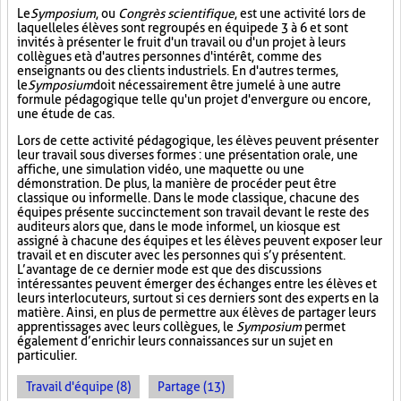
Le
Symposium
, ou
Congrès scientifique
, est une activité lors de
laquelle les élèves sont regroupés en équipe de 3 à 6 et sont
invités à présenter le fruit d'un travail ou d'un projet à leurs
collègues et à d'autres personnes d'intérêt, comme des
enseignants ou des clients industriels. En d'autres termes,
le
Symposium
doit nécessairement être jumelé à une autre
formule pédagogique telle qu'un projet d'envergure ou encore,
une étude de cas.
Lors de cette activité pédagogique, les élèves peuvent présenter
leur travail sous diverses formes : une présentation orale, une
affiche, une simulation vidéo, une maquette ou une
démonstration. De plus, la manière de procéder peut être
classique ou informelle. Dans le mode classique, chacune des
équipes présente succinctement son travail devant le reste des
auditeurs alors que, dans le mode informel, un kiosque est
assigné à chacune des équipes et les élèves peuvent exposer leur
travail et en discuter avec les personnes qui s’y présentent.
L’avantage de ce dernier mode est que des discussions
intéressantes peuvent émerger des échanges entre les élèves et
leurs interlocuteurs, surtout si ces derniers sont des experts en la
matière. Ainsi, en plus de permettre aux élèves de partager leurs
apprentissages avec leurs collègues, le
Symposium
permet
également d’enrichir leurs connaissances sur un sujet en
particulier.
Travail d'équipe (8)
Partage (13)