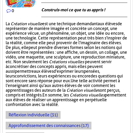
Construis-moi ce que tu as appris !
0
La
Création visuelle
est une technique demandant aux élèves de
représenter de manière imagée et concrète un concept, une
expérience vécue, un phénomène, un objet, une idée ou encore,
une technologie. Cette représentation peut très bien s'inspirer de
la réalité, comme elle peut provenir de l'imaginaire des élèves.
De plus, elle peut prendre diverses formes selon les notions qui
doivent être représentées : une affiche, un dessin, un collage, une
vidéo, une maquette, une sculpture, une reproduction miniature,
etc. Non seulement les
Créations visuelles
peuvent servir
à concrétiser des concepts appris, mais elles peuvent
aussi permettre aux élèves d'exprimer leurs pensées,
leurs convictions, leurs expériences ou encore des questions qui
sont encore sans réponse pour eux. Une telle activité permet à
l'enseignant ainsi qu'aux autres élèves de voir comment les
apprentissages des auteurs de la
Création visuelle
sont perçus,
compris et intégrés. En somme, les
Créations visuelles
permettent
aux élèves de réaliser un apprentissage en perpétuelle
confrontation avec la réalité.
Réflexion individuelle (31)
Approfondissement des connaissances (17)