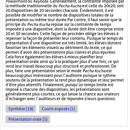
PowerPoint
ou
Keynote
. Généralement, la contrainte imposée par
la méthode traditionnelle du
Pecha Kucha
est celle du 20x20, soit
20 diapositives de 20 secondes chacune. Évidemment, il est
possible de modifier le nombre de diapositives totales de la
présentation ou même leur durée. Par contre, il faut savoir que le
principe du
Pecha Kucha
repose sur la contrainte de temps
imposée à une diapositive, dont la durée doit être comprise entre
20 et 30 secondes. Cette façon de procéder oblige les élèves à
repenser la façon de présenter leur contenu. Puisque le temps de
présentation d’une diapositive est très limité, les élèves doivent
favoriser les éléments visuels au détriment du texte, ce qui
permet d’avoir des présentations plus claires et plus épurées.
Cela force également les élèves à mieux planifier leur
présentation orale ainsi qu’à la pratiquer plus d’une fois, ce qui
rend leur travail beaucoup plus structuré et professionnel. De
plus, faire une présentation selon le mode
Pecha Kucha
est
beaucoup plus intéressant pour l’auditoire puisque le rythme
soutenu de la présentation la rend plus dynamique et leur permet
d’être plus attentifs. Finalement, puisqu’un temps limite est
imposé à chacune des diapositives, les présentations sont
généralement plus courtes, ce qui laisse la chance aux orateurs
d’échanger avec l’auditeurs et de répondre à leurs questions.
Synthèse (19)
Courts exposés (1)
Présentation orale (3)