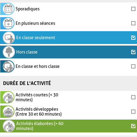
Sporadiques
En plusieurs séances
En classe seulement
Hors classe
En classe et hors classe
DURÉE DE L'ACTIVITÉ
Activités courtes (< 30
minutes)
Activités développées
(Entre 30 et 60 minutes)
Activités élaborées (> 60
minutes)