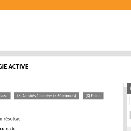
IE ACTIVE
lasse
(X) Activités élaborées (> 60 minutes)
(X) Faible
n résultat
 correcte.