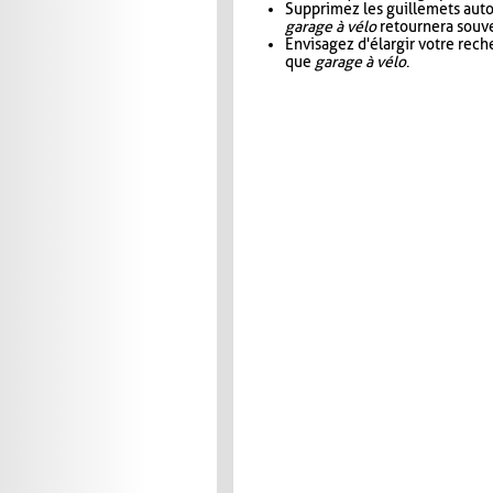
Supprimez les guillemets aut
garage à vélo
retournera souve
Envisagez d'élargir votre rec
que
garage à vélo
.