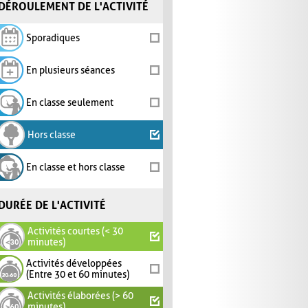
DÉROULEMENT DE L'ACTIVITÉ
Sporadiques
En plusieurs séances
En classe seulement
Hors classe
En classe et hors classe
DURÉE DE L'ACTIVITÉ
Activités courtes (< 30
minutes)
Activités développées
(Entre 30 et 60 minutes)
Activités élaborées (> 60
minutes)