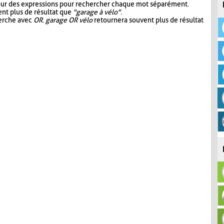
our des expressions pour rechercher chaque mot séparément.
nt plus de résultat que
"garage à vélo"
.
herche avec
OR
.
garage OR vélo
retournera souvent plus de résultat