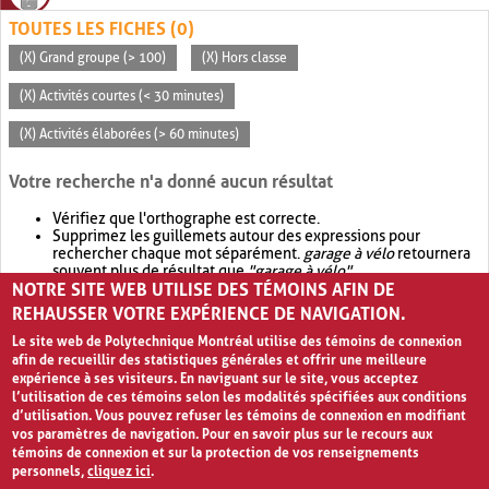
TOUTES LES FICHES (0)
(X) Grand groupe (> 100)
(X) Hors classe
(X) Activités courtes (< 30 minutes)
(X) Activités élaborées (> 60 minutes)
Votre recherche n'a donné aucun résultat
Vérifiez que l'orthographe est correcte.
Supprimez les guillemets autour des expressions pour
rechercher chaque mot séparément.
garage à vélo
retournera
souvent plus de résultat que
"garage à vélo"
.
NOTRE SITE WEB UTILISE DES TÉMOINS AFIN DE
Envisagez d'élargir votre recherche avec
OR
.
garage OR vélo
retournera souvent plus de résultat que
garage à vélo
.
REHAUSSER VOTRE EXPÉRIENCE DE NAVIGATION.
Le site web de Polytechnique Montréal utilise des témoins de connexion
afin de recueillir des statistiques générales et offrir une meilleure
expérience à ses visiteurs. En naviguant sur le site, vous acceptez
l’utilisation de ces témoins selon les modalités spécifiées aux conditions
d’utilisation. Vous pouvez refuser les témoins de connexion en modifiant
vos paramètres de navigation. Pour en savoir plus sur le recours aux
témoins de connexion et sur la protection de vos renseignements
personnels,
cliquez ici
.
Avis de confidentialité et conditions d’utilisation