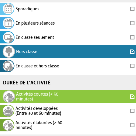
Sporadiques
En plusieurs séances
En classe seulement
Hors classe
En classe et hors classe
DURÉE DE L'ACTIVITÉ
Activités courtes (< 30
minutes)
Activités développées
(Entre 30 et 60 minutes)
Activités élaborées (> 60
minutes)